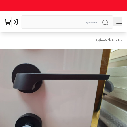
kiandarb
/
دستگیره