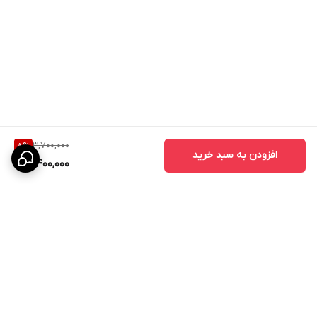
3,700,000
8
%
افزودن به سبد خرید
3,400,000
برگشت به بالا