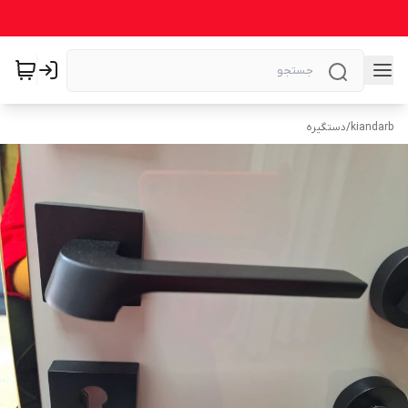
kiandarb
/
دستگیره