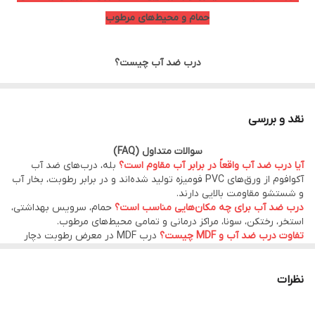
حمام و محیط‌های مرطوب
درب ضد آب چیست؟
درب ضد آب PVC یکی از بهترین و پرفروش‌ترین انواع درب برای
سرویس بهداشتی، حمام، استخر، رختکن، آشپزخانه و تمامی فضاهای
نقد و بررسی
مرطوب است. برخلاف درب‌های MDF و چوبی که در اثر رطوبت دچار
سوالات متداول (FAQ)
بادکردگی، پوسیدگی و تغییر شکل می‌شوند، درب‌های ضد آب هیدروفوم
آیا درب ضد آب واقعاً در برابر آب مقاوم است؟
بله، درب‌های ضد آب
از ورق‌های PVC فومیزه باکیفیت تولید شده‌اند و در برابر آب، بخار و
آکوافوم از ورق‌های PVC فومیزه تولید شده‌اند و در برابر رطوبت، بخار آب
و شستشو مقاومت بالایی دارند.
رطوبت مقاومت بسیار بالایی دارند.
درب ضد آب برای چه مکان‌هایی مناسب است؟
حمام، سرویس بهداشتی،
استخر، رختکن، سونا، مراکز درمانی و تمامی محیط‌های مرطوب.
تفاوت درب ضد آب و MDF چیست؟
درب MDF در معرض رطوبت دچار
اگر به دنبال خرید درب ضد آب با کیفیت بالا، طول عمر زیاد و قیمت
بادکردگی و پوسیدگی می‌شود، اما درب ضد آب PVC این مشکل را ندارد و
عمر بیشتری دارد.
مناسب هستید، محصولات هیدرو فوم انتخابی مطمئن برای
آیا امکان تولید در ابعاد سفارشی وجود دارد؟
بله، کیان درب امکان تولید
نظرات
ساختمان‌های مسکونی، اداری، تجاری و پروژه‌های انبوه‌سازی هستند.
در ابعاد سفارشی پروژه‌های ساختمانی را فراهم کرده است.
آیا درب های هیدروفوم ضدآب کیان درب گارانتی دارند ؟
بله ، درب های