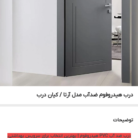
درب هیدروفوم ضدآب مدل آرتا / کیان درب
توضیحات
درب ضد آب PVC هیدروفوم | بهترین انتخاب برای سرویس بهداشتی،