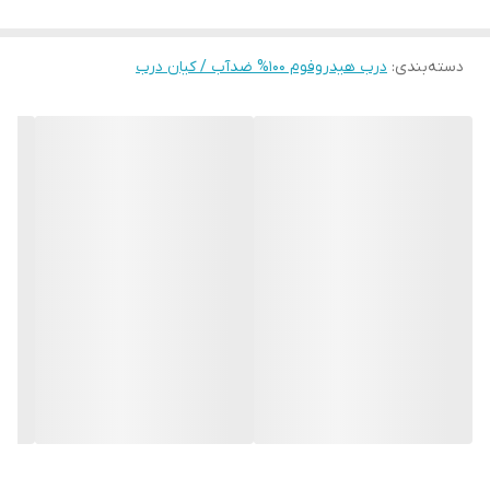
ضدآب شرکت کیان درب 10 سال گارانتی دارند.
مزایای درب ضد آب هیدروفوم
دسته‌بندی
:
درب هیدروفوم ۱۰۰% ضدآب / کیان درب
مقاومت ۱۰۰ درصد در برابر رطوبت
ساختار PVC فومیزه باعث می‌شود درب در تماس با آب و بخار دچار
پوسیدگی، بادکردگی یا تغییر ابعاد نشود.
طول عمر بالا
درب‌های هیدروفوم در شرایط مرطوب سال‌ها بدون افت کیفیت قابل
استفاده هستند.
ضد قارچ و ضد کپک
به دلیل عدم جذب آب، محیط مناسبی برای رشد قارچ و کپک ایجاد
نمی‌شود.