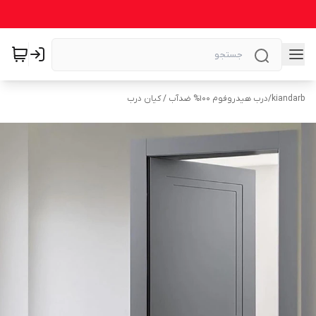
kiandarb
/
درب هیدروفوم ۱۰۰% ضدآب / کیان درب