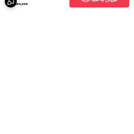
افزودن به سبد خرید
8,900,000
مزایای درب اتاقی CNC
درب‌های CNC به دلیل طراحی خاص و استفاده از تکنولوژی برش دقیق،
محبوبیت زیادی در بین طراحان داخلی پیدا کرده‌اند.
مزایای اصلی عبارتند از:
- زیبایی چشمگیر
- قابلیت اجرای طرح‌های سفارشی
- هماهنگی با دکوراسیون مدرن
برگشت به بالا
- افزایش ارزش ظاهری ساختمان
- دوام و ماندگاری بالا
قیمت درب MDF روکش PVC
قیمت درب MDF روکش PVC به عوامل مختلفی بستگی دارد:
- ضخامت MDF
پرداخت در محل
- کیفیت روکش PVC
- نوع طرح CNC