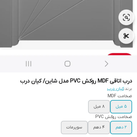
درب اتاقی MDF روکش PVC مدل شاین/ کیان درب
برند:
کیان درب
ضخامت MDF
۵ میل
۸ میل
ضخامت روکش PVC
۲ دهم
۴ دهم
سوپرمات