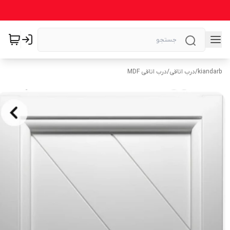
kiandarb
/
درب اتاقی
/
درب اتاقی MDF