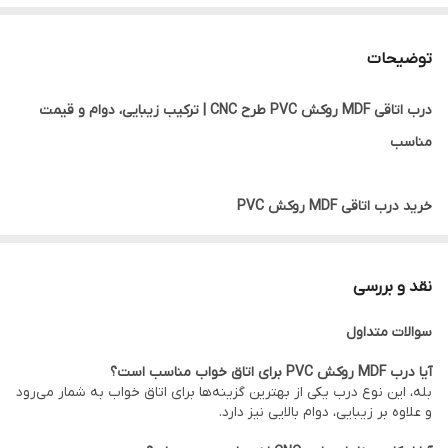
توضیحات
درب اتاقی MDF روکش PVC طرح CNC | ترکیب زیبایی، دوام و قیمت
مناسب
خرید درب اتاقی MDF روکش PVC
درب اتاقی MDF روکش PVC یکی از پرطرفدارترین انواع درب‌های داخلی
ساختمان است که به دلیل ظاهر زیبا، تنوع طرح، مقاومت مناسب و
نقد و بررسی
قیمت اقتصادی، در بسیاری از پروژه‌های مسکونی، اداری و تجاری مورد
سوالات متداول
استفاده قرار می‌گیرد.
این نوع درب از مغزی MDF باکیفیت ساخته شده و روی آن با روکش
آیا درب MDF روکش PVC برای اتاق خواب مناسب است؟
بله، این نوع درب یکی از بهترین گزینه‌ها برای اتاق خواب به شمار می‌رود
PVC پوشانده می‌شود. همچنین با استفاده از دستگاه CNC طرح‌های
و علاوه بر زیبایی، دوام بالایی نیز دارد.
متنوع و مدرن روی سطح درب ایجاد می‌شود که جلوه‌ای خاص و لوکس