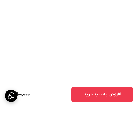
- درب حمام
- درب استخر
- درب رختکن
- درب مراکز ورزشی
- درب هتل‌ها
- درب بیمارستان‌ها
- درب ساختمان‌های مسکونی
- درب مجتمع‌های تجاری و اداری
تفاوت درب ضد آب PVC با درب MDF
افزودن به سبد خرید
16,900,000
بسیاری از افراد هنگام خرید بین درب MDF و درب ضد آب مردد هستند.
مهم‌ترین تفاوت این دو محصول در مقاومت آنها در برابر رطوبت است.
درب MDF در محیط‌های مرطوب به مرور زمان دچار تورم، بادکردگی و
خرابی می‌شود، اما درب ضد آب PVC هیدروفوم به دلیل ساختار کاملاً ضد