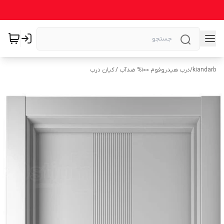
kiandarb
/
درب هیدروفوم ۱۰۰% ضدآب / کیان درب