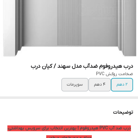
درب هیدروفوم ضدآب مدل سهند / کیان درب
ضخامت روکش PVC
۲ دهم
۴ دهم
سوپرمات
توضیحات
درب ضد آب PVC هیدروفوم | بهترین انتخاب برای سرویس بهداشتی،