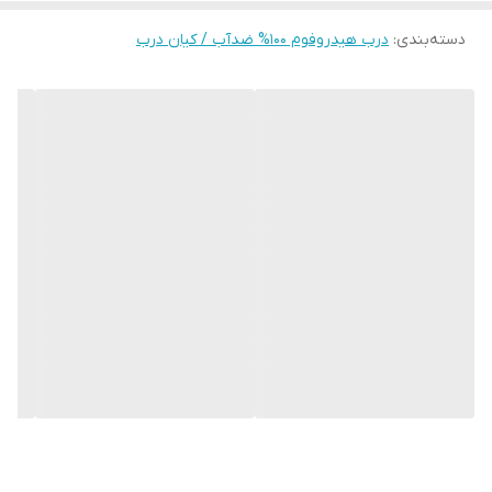
مزایای درب ضد آب هیدروفوم
دسته‌بندی
:
درب هیدروفوم ۱۰۰% ضدآب / کیان درب
مقاومت ۱۰۰ درصد در برابر رطوبت
ساختار PVC فومیزه باعث می‌شود درب در تماس با آب و بخار دچار
پوسیدگی، بادکردگی یا تغییر ابعاد نشود.
طول عمر بالا
درب‌های هیدروفوم در شرایط مرطوب سال‌ها بدون افت کیفیت قابل
استفاده هستند.
ضد قارچ و ضد کپک
به دلیل عدم جذب آب، محیط مناسبی برای رشد قارچ و کپک ایجاد
نمی‌شود.