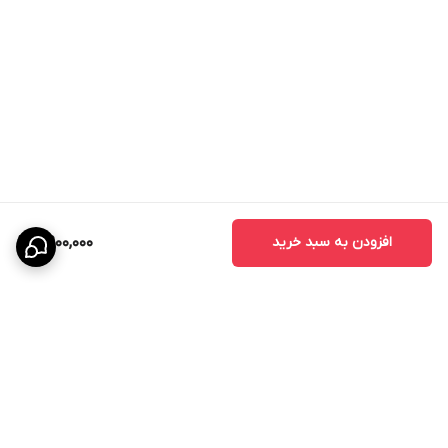
- درب اتاق خواب
- درب اتاق کودک
- درب سرویس بهداشتی
- درب حمام
- درب آشپزخانه
- درب اداری
- درب واحدهای مسکونی
- درب پروژه‌های انبوه‌سازی
افزودن به سبد خرید
8,900,000
مزایای درب اتاقی CNC
درب‌های CNC به دلیل طراحی خاص و استفاده از تکنولوژی برش دقیق،
محبوبیت زیادی در بین طراحان داخلی پیدا کرده‌اند.
مزایای اصلی عبارتند از:
- زیبایی چشمگیر
- قابلیت اجرای طرح‌های سفارشی