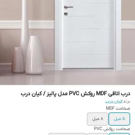
درب اتاقی MDF روکش PVC مدل پالیز / کیان درب
برند:
کیان درب
ضخامت MDF
5 میل
8 میل
ضخامت روکش PVC