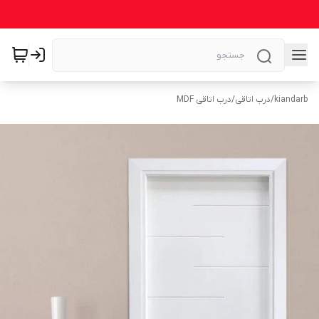
kiandarb
/
درب اتاقی
/
درب اتاقی MDF