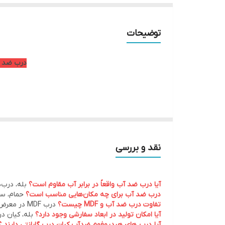
توضیحات
درب ضد آب PVC هیدروفوم | بهترین انتخاب برای سرویس بهداشت
رطوبت دچار بادکردگی، پوسیدگی و تغییر شکل می‌شوند، درب‌های ضد آب هیدروفوم از ورق‌های PVC فومیزه باکیف
نقد و بررسی
اگر به دنبال خرید درب ضد آب با کیفیت بالا، طول عمر
هستند.
آیا درب ضد آب واقعاً در برابر آب مقاوم است؟
بله، درب‌های ضد آب آکوافوم ا
درب ضد آب برای چه مکان‌هایی مناسب است؟
حمام، سر
تفاوت درب ضد آب و MDF چیست؟
درب MDF در معرض رطوبت دچار بادکردگی و پوسیدگی می‌شود، اما درب ضد آب PVC این مشکل را ندارد و عمر بیشتری دارد.
آیا امکان تولید در ابعاد سفارشی وجود دارد؟
بله، کیان در
آیا درب های هیدروفوم ضدآب کیان درب گارانتی دارند ؟