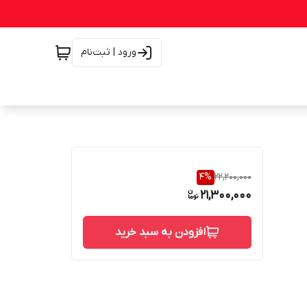
ورود | ثبت‌نام
4
%
22,200,000
21,300,000
افزودن به سبد خرید