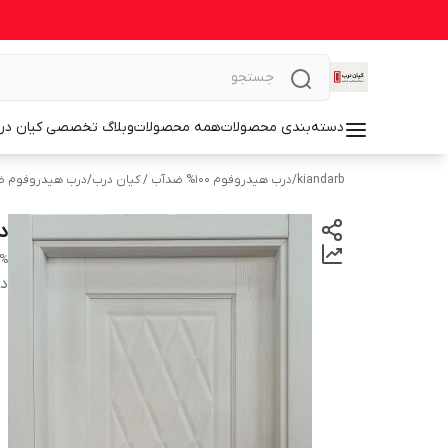
دسته‌بندی محصولات
همه محصولات
وبلاگ تخصصی کیان در
kiandarb
/
درب هیدروفوم ۱۰۰% ضدآب / کیان درب
/
درب هیدروفوم ض
د
years warranty
دس