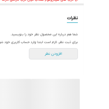
مقاومت ۱۰۰ درصد در برابر رطوبت
ساختار PVC فومیزه باعث می‌شود درب در تماس با آب و بخار دچار پوسیدگی، بادکردگی یا تغییر ابعاد نشود.
نظرات
طول عمر بالا
شما هم درباره این محصول نظر خود را بنویسید.
درب‌های هیدروفوم در شرایط مرطوب سال‌ها بدون افت 
برای ثبت نظر، لازم است ابتدا وارد حساب کاربری خود شو
افزودن نظر
ضد قارچ و ضد کپک
به دلیل عدم جذب آب، محیط مناسبی برای رشد قارچ و کپ
سبک و مقاوم
وزن مناسب در کنار استحکام بالا باعث عملکرد بهتر یراق
نگهداری آسان
سطح درب به‌راحتی با دستمال مرطوب تمیز می‌شود و نیاز 