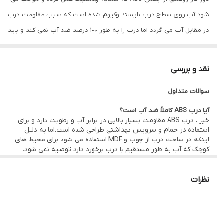
شود آب روی سطح درب نایستد وکیوم شده است که سبب مقاومت درب
در مقابل آب می گردد اما درب را به طور 100 درصد ضد آب نمی کند و باید
از شستن درب اجتناب نمود و برای حمام هایی که بسیار کوچک هستند و
آب دوش مستقیما با درب در تماس می باشد توصیه نمی گردد و گزینه
نقد و بررسی
جایگزین درب آکوافوم می باشد.
سوالات متداول
درب دقیقا براساس اندازه چهارچوب ساخته می شود که حین نصب نیاز
به برش نداشته باشد و دارای 30 رنگ روکش متنوع می باشد
آیا درب ABS کاملاً ضد آب است؟
خیر ، درب ABS مقاومت بسیار بالایی در برابر آب و رطوبت دارد و برای
درب ABS ضد آب | برای حمام، سرویس بهداشتی و فضاهای مرطوب
استفاده در حمام و سرویس بهداشتی طراحی شده است.اما به دلیل
اینکه در ساخت درب از چوب و MDF استفاده می شود برای محیط های
کوچک که آب به طور مستقیم با درب برخورد دارد توصیه نمی شود.
خرید درب ABS ضد آب
درب ABS برای اتاق خواب مناسب است؟
درب ABS یکی از محبوب‌ترین انواع درب‌های داخلی ساختمان است که به
بله
نظرات
دلیل مقاومت بالا در برابر رطوبت و آب و قیمت اقتصادی و مقرون به
آیا درب ABS قابل شستشو است؟
صرفه بودن ، به عنوان گزینه ای مناسب برای حمام، سرویس بهداشتی،
خیر ، سطح این درب‌ها به راحتی تمیز می‌شود و در برابر مواد شوینده
رختشویخانه و سایر محیط‌های مرطوب شناخته می‌شود.