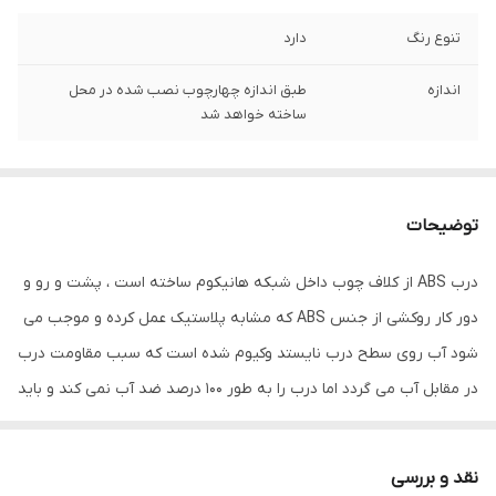
تنوع رنگ
دارد
اندازه
طبق اندازه چهارچوب نصب شده در محل
ساخته خواهد شد
توضیحات
درب ABS از کلاف چوب داخل شبکه هانیکوم ساخته است ، پشت و رو و
دور کار روکشی از جنس ABS که مشابه پلاستیک عمل کرده و موجب می
شود آب روی سطح درب نایستد وکیوم شده است که سبب مقاومت درب
در مقابل آب می گردد اما درب را به طور 100 درصد ضد آب نمی کند و باید
از شستن درب اجتناب نمود و برای حمام هایی که بسیار کوچک هستند و
آب دوش مستقیما با درب در تماس می باشد توصیه نمی گردد و گزینه
نقد و بررسی
جایگزین درب آکوافوم می باشد.