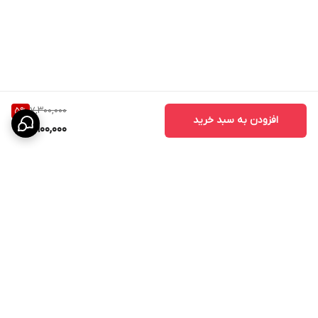
درب ABS برای فضاهای مختلف قابل استفاده است:
- درب حمام
- درب سرویس بهداشتی
- درب دستشویی
7,300,000
5
%
- درب رختشویخانه
افزودن به سبد خرید
6,900,000
- درب استخر
- درب سونا و جکوزی
- درب اتاق‌
- درب ساختمان‌های مسکونی
- درب هتل‌ها و مراکز اقامتی
- درب مراکز درمانی و بیمارستانی
برگشت به بالا
تفاوت درب ABS با درب MDF
بسیاری از مشتریان هنگام خرید بین درب MDF و درب ABS مردد