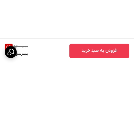
درب ABS برای فضاهای مختلف قابل استفاده است:
- درب حمام
- درب سرویس بهداشتی
- درب دستشویی
7,300,000
5
%
- درب رختشویخانه
افزودن به سبد خرید
6,900,000
- درب استخر
- درب سونا و جکوزی
- درب اتاق‌
- درب ساختمان‌های مسکونی
- درب هتل‌ها و مراکز اقامتی
- درب مراکز درمانی و بیمارستانی
برگشت به بالا
تفاوت درب ABS با درب MDF
بسیاری از مشتریان هنگام خرید بین درب MDF و درب ABS مردد