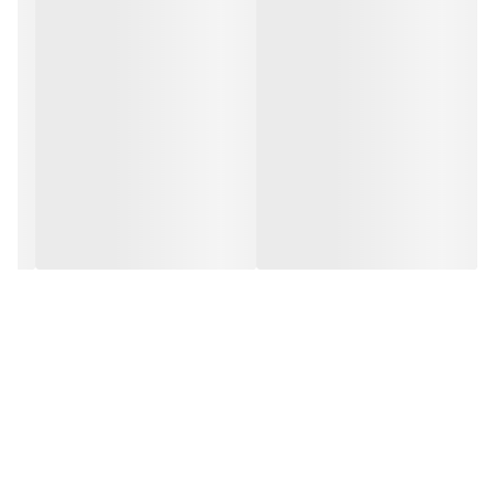
انتخاب‌های موجود در بازار است.
درب ABS چیست؟
ABS مخفف Acrylonitrile Butadiene Styrene است که نوعی پلیمر
مقاوم و مهندسی شده محسوب می‌شود. این متریال به دلیل مقاومت
بالا در برابر رطوبت، ضربه و سایش در صنایع مختلف مورد استفاده قرار
می‌گیرد.
در صنعت درب‌سازی، روکش ABS روی سطح درب قرار می‌گیرد و یک
پوشش مقاوم و یکپارچه ایجاد می‌کند که باعث افزایش طول عمر
محصول می‌شود.
مزایای درب ABS
کاملاً مقاوم در برابر رطوبت