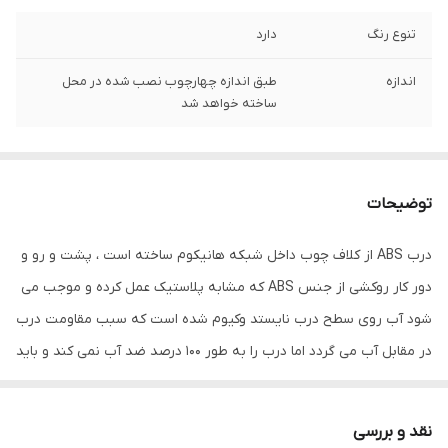
تنوع رنگ
دارد
اندازه
طبق اندازه چهارچوب نصب شده در محل
ساخته خواهد شد
توضیحات
درب ABS از کلاف چوب داخل شبکه هانیکوم ساخته است ، پشت و رو و
دور کار روکشی از جنس ABS که مشابه پلاستیک عمل کرده و موجب می
شود آب روی سطح درب نایستد وکیوم شده است که سبب مقاومت درب
در مقابل آب می گردد اما درب را به طور 100 درصد ضد آب نمی کند و باید
از شستن درب اجتناب نمود و برای حمام هایی که بسیار کوچک هستند و
آب دوش مستقیما با درب در تماس می باشد توصیه نمی گردد و گزینه
نقد و بررسی
جایگزین درب آکوافوم می باشد.