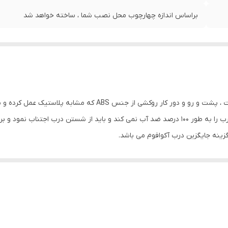
براساس اندازه چهارچوب محل نصب شما ، ساخته خواهد شد
درب ABS از کلاف چوب داخل شبکه هانیکوم ساخته است ، پشت و رو و
است که سبب مقاومت درب در مقابل آب می گردد اما درب را به طور 100 درصد ضد آب نمی کند و بای
ینه جایگزین درب آکوافوم می باشد.
 برش نداشته باشد و دارای 30 رنگ روکش متنوع می باشد
ی ساختمان است که به دلیل مقاومت بالا در برابر رطوبت و آب و قیمت اقتصادی و