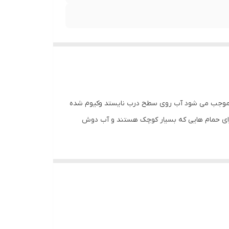
 دور کار روکشی از جنس ABS که مشابه پلاستیک عمل کرده و موجب می شود آب روی سطح درب نایستد وکیوم شده
د از شستن درب اجتناب نمود و برای حمام هایی که بسیار کوچک هستند و آب دوش
 مقرون به صرفه بودن ، به عنوان گزینه ای مناسب برای