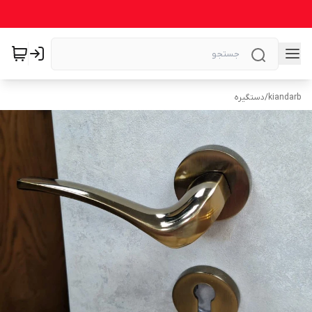
kiandarb
/
دستگیره