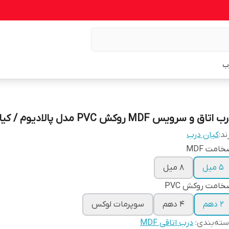
ب
 اتاق و سرویس MDF روکش PVC مدل پالادیوم / کیان درب
ند:
کیان درب
امت MDF
5 میل
8 میل
امت روکش PVC
2 دهم
4 دهم
سوپرمات لوکس
ته‌بندی
:
درب اتاقی MDF