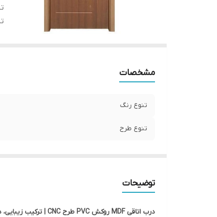
تن
تن
مشخصات
تنوع رنگ
تنوع طرح
توضیحات
درب اتاقی MDF روکش PVC طرح CNC | ترکیب زیبایی، دوام و قیمت مناسب