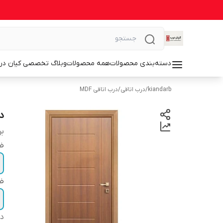
دسته‌بندی محصولات
همه محصولات
وبلاگ تخصصی کیان در
kiandarb
/
درب اتاقی
/
درب اتاقی MDF
درب
بر
ضخ
ضخ
دس