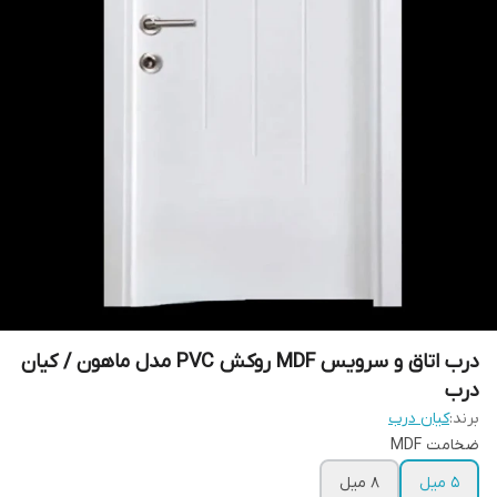
درب اتاق و سرویس MDF روکش PVC مدل ماهون / کیان
درب
برند:
کیان درب
ضخامت MDF
5 میل
8 میل