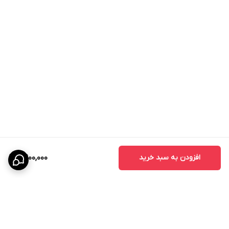
کاربرد درب MDF روکش PVC
این نوع درب برای فضاهای مختلف قابل استفاده است:
- درب اتاق خواب
- درب اتاق کودک
- درب سرویس بهداشتی
- درب حمام
- درب آشپزخانه
- درب اداری
- درب واحدهای مسکونی
- درب پروژه‌های انبوه‌سازی
افزودن به سبد خرید
8,900,000
مزایای درب اتاقی CNC
درب‌های CNC به دلیل طراحی خاص و استفاده از تکنولوژی برش دقیق،
محبوبیت زیادی در بین طراحان داخلی پیدا کرده‌اند.
مزایای اصلی عبارتند از: