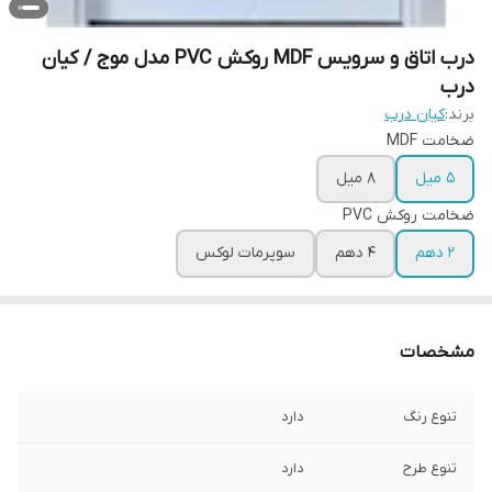
درب اتاق و سرویس MDF روکش PVC مدل موج / کیان
درب
برند:
کیان درب
ضخامت MDF
5 میل
8 میل
ضخامت روکش PVC
2 دهم
4 دهم
سوپرمات لوکس
مشخصات
تنوع رنگ
دارد
تنوع طرح
دارد