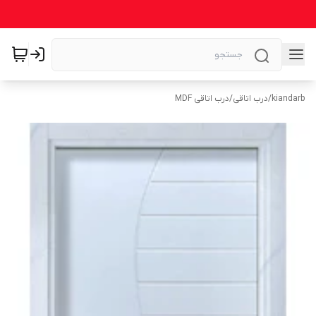
kiandarb
/
درب اتاقی
/
درب اتاقی MDF