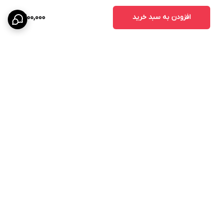
- درب پروژه‌های انبوه‌سازی
افزودن به سبد خرید
8,900,000
مزایای درب اتاقی CNC
درب‌های CNC به دلیل طراحی خاص و استفاده از تکنولوژی برش دقیق،
محبوبیت زیادی در بین طراحان داخلی پیدا کرده‌اند.
مزایای اصلی عبارتند از:
- زیبایی چشمگیر
- قابلیت اجرای طرح‌های سفارشی
- هماهنگی با دکوراسیون مدرن
برگشت به بالا
- افزایش ارزش ظاهری ساختمان
- دوام و ماندگاری بالا
قیمت درب MDF روکش PVC
قیمت درب MDF روکش PVC به عوامل مختلفی بستگی دارد:
- ضخامت MDF
پرداخت در محل
- کیفیت روکش PVC