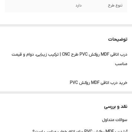
تنوع طرح
دارد
توضیحات
درب اتاقی MDF روکش PVC طرح CNC | ترکیب زیبایی، دوام و قیمت
مناسب
خرید درب اتاقی MDF روکش PVC
درب اتاقی MDF روکش PVC یکی از پرطرفدارترین انواع درب‌های داخلی
ساختمان است که به دلیل ظاهر زیبا، تنوع طرح، مقاومت مناسب و
نقد و بررسی
قیمت اقتصادی، در بسیاری از پروژه‌های مسکونی، اداری و تجاری مورد
سوالات متداول
استفاده قرار می‌گیرد.
این نوع درب از مغزی MDF باکیفیت ساخته شده و روی آن با روکش
آیا درب MDF روکش PVC برای اتاق خواب مناسب است؟