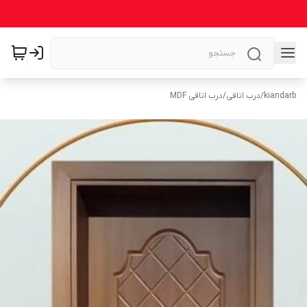
kiandarb
/
درب اتاقی
/
درب اتاقی MDF