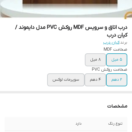
درب اتاق و سرویس MDF روکش PVC مدل دایموند /
کیان درب
برند:
کیان درب
ضخامت MDF
5 میل
8 میل
ضخامت روکش PVC
2 دهم
4 دهم
سوپرمات لوکس
مشخصات
تنوع رنگ
دارد