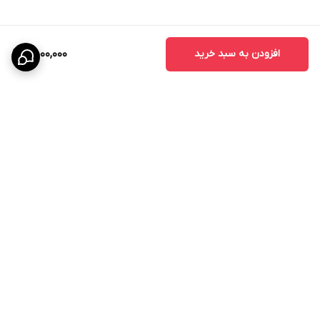
- درب واحدهای مسکونی
- درب پروژه‌های انبوه‌سازی
افزودن به سبد خرید
9,500,000
مزایای درب اتاقی CNC
درب‌های CNC به دلیل طراحی خاص و استفاده از تکنولوژی برش دقیق،
محبوبیت زیادی در بین طراحان داخلی پیدا کرده‌اند.
مزایای اصلی عبارتند از:
- زیبایی چشمگیر
- قابلیت اجرای طرح‌های سفارشی
- هماهنگی با دکوراسیون مدرن
برگشت به بالا
- افزایش ارزش ظاهری ساختمان
- دوام و ماندگاری بالا
قیمت درب MDF روکش PVC
قیمت درب MDF روکش PVC به عوامل مختلفی بستگی دارد:
- ضخامت MDF