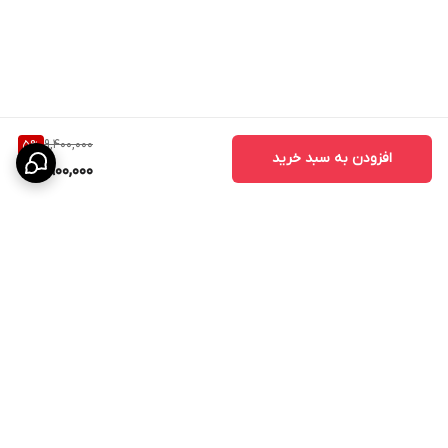
- درب حمام
- درب آشپزخانه
- درب اداری
- درب واحدهای مسکونی
- درب پروژه‌های انبوه‌سازی
9,400,000
5
%
افزودن به سبد خرید
8,900,000
مزایای درب اتاقی CNC
درب‌های CNC به دلیل طراحی خاص و استفاده از تکنولوژی برش دقیق،
محبوبیت زیادی در بین طراحان داخلی پیدا کرده‌اند.
مزایای اصلی عبارتند از:
- زیبایی چشمگیر
- قابلیت اجرای طرح‌های سفارشی
- هماهنگی با دکوراسیون مدرن
برگشت به بالا
- افزایش ارزش ظاهری ساختمان
- دوام و ماندگاری بالا