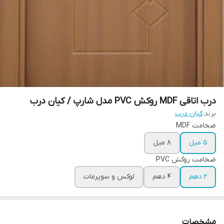
درب اتاقی MDF روکش PVC مدل شارپ / کیان درب
برند:
کیان درب
ضخامت MDF
5 میل
8 میل
ضخامت روکش PVC
2 دهم
4 دهم
لوکس و سوپرمات
مشخصات