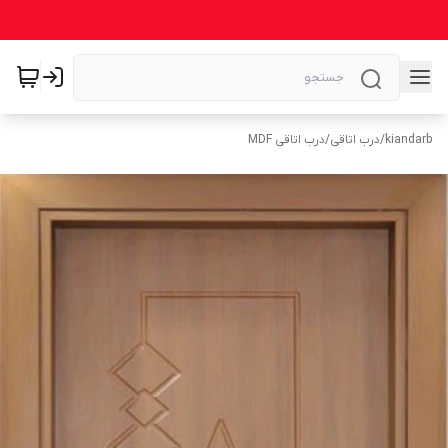
kiandarb
/
درب اتاقی
/
درب اتاقی MDF