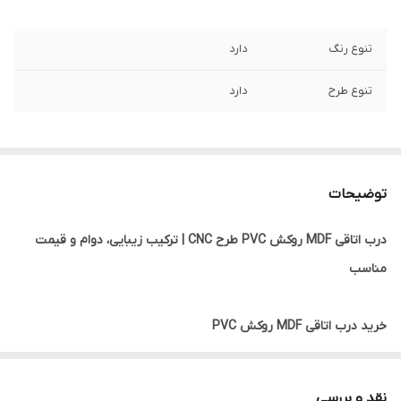
تنوع رنگ
دارد
تنوع طرح
دارد
توضیحات
درب اتاقی MDF روکش PVC طرح CNC | ترکیب زیبایی، دوام و قیمت
مناسب
خرید درب اتاقی MDF روکش PVC
درب اتاقی MDF روکش PVC یکی از پرطرفدارترین انواع درب‌های داخلی
ساختمان است که به دلیل ظاهر زیبا، تنوع طرح، مقاومت مناسب و
نقد و بررسی