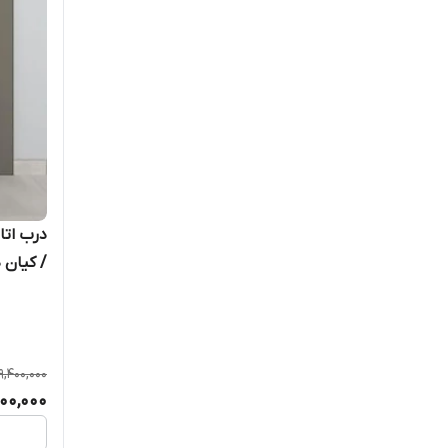
/ کیان 
9,400,000
900,000