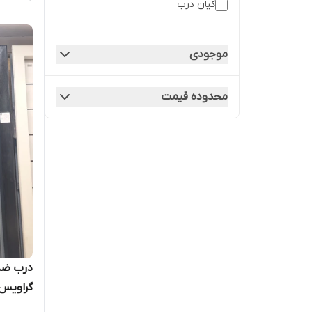
کیان درب
چهارچوب فلزی
موجودی
درب ضدسرقت
محدوده قیمت
درب ضد
گراویس 