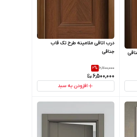
درب اتاقی ملامینه طرح تک قاب
جناقی
2
%
6,700,000
6,500,000
افزودن به سبد