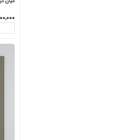
کیان د
900,000