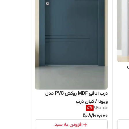
P مدل
درب اتاقی MDF روکش PVC مدل
ویونا / کیان درب
5
%
9,400,000
8,900,000
افزودن به سبد