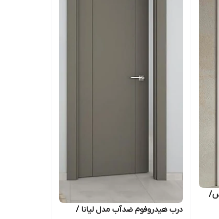
س/
درب هیدروفوم ضدآب مدل لیانا /