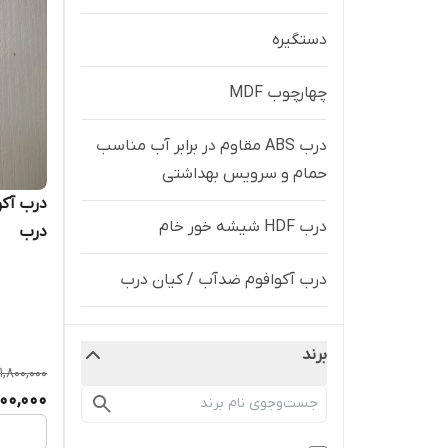
دستگیره
چهارچوب MDF
درب ABS مقاوم در برابر آب مناسب
حمام و سرویس بهداشتی
درب HDF شیشه خور خام
درب
درب آکوافوم ضدآب / کیان درب
چهارچوب هیدروفوم 100درصد ضدآب /
برند
کیان درب
11,800,000
,200,000
درب هیدروفوم ۱۰۰% ضدآب /
کیان درب