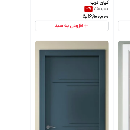
کیان درب
3
%
17,500,000
16,900,000
افزودن به سبد