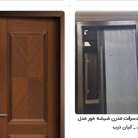
سرقت مدرن شیشه خور مدل
_ کیان درب