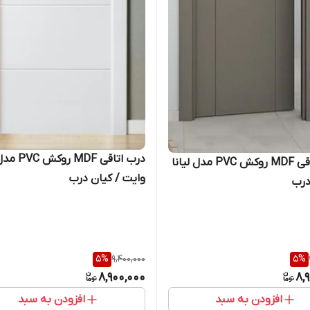
درب اتاقی MDF روکش VC
درب اتاقی MDF روکش PVC مدل لیانا
وایت / کیان درب
درب
5
%
9,400,000
5
%
8,900,000
8,
افزودن به سبد
افزودن به سبد