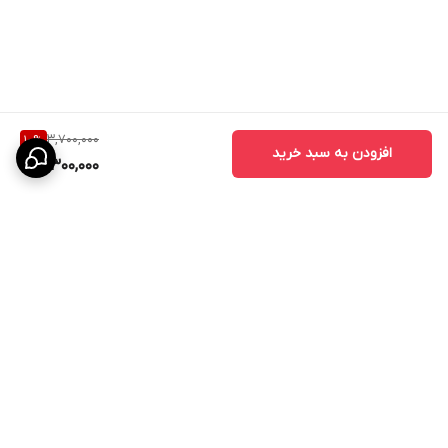
3,700,000
10
%
افزودن به سبد خرید
3,300,000
برگشت به بالا