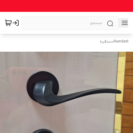
kiandarb
/
دستگیره