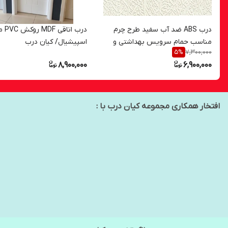
درب ABS ضد آب سفید طرح چرم
درب اتاق
مناسب حمام سرویس بهداشتی و
اسپیشیال/ کیان درب
7,300,000
5
%
اتاق خواب / کیان درب
8,900,000
6,900,000
افتخار همکاری مجموعه کیان درب با :