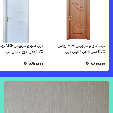
درب اتاق و سرویس MDF روکش
درب اتاق و سروی
PVC مدل کایان / کیان درب
PVC مدل موج / کیان درب
8,900,000
8,900,000