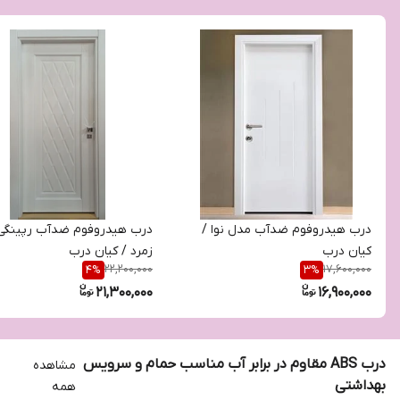
درب هیدروفوم ضدآب مدل نوا /
درب هیدروفوم ضدآب رپینگی
کیان درب
زمرد / کیان درب
22,200,000
17,600,000
4
%
3
%
21,300,000
16,900,000
درب ABS مقاوم در برابر آب مناسب حمام و سرویس
مشاهده
بهداشتی
همه