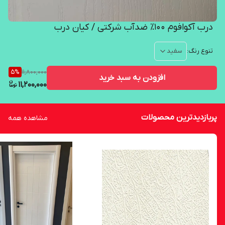
درب آکوافوم ۱۰۰٪ ضدآب شرکتی / کیان درب
تنوع رنگ
:
سفید
11,800,000
5
%
افزودن به سبد خرید
11,200,000
پربازدیدترین محصولات
مشاهده همه