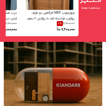
مشاهده همه
چهارچوب MDF کارگاهی دو طرف
درب ضد سرقت
روکوب فرانسه کف ۱۰ روکش ۲ دهم
کیان درب - 
36,900,000
7,900,000
%
8
%
CNC
36,000,000
7,200,000