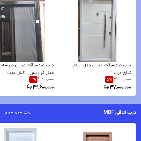
درب ضدسرقت مدرن مدل استار-
درب ضدسرقت مدرن شیشه خ
کیان درب
مدل گراویس _ کیان درب
41,200,000
39,000,000
3
%
5
%
39,600,000
37,000,000
درب اتاقی MDF
مشاهده همه