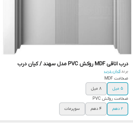
درب اتاقی MDF روکش PVC مدل سهند / کیان درب
برند:
کیان درب
ضخامت MDF
۵ میل
۸ میل
ضخامت روکش PVC
۲ دهم
۴ دهم
سوپرمات