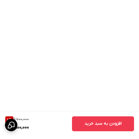
مناسب‌تری دارد و در عین حال ظاهری بسیار زیبا و مدرن ارائه می‌دهد.
کاربرد درب MDF روکش PVC
این نوع درب برای فضاهای مختلف قابل استفاده است:
- درب اتاق خواب
- درب اتاق کودک
- درب سرویس بهداشتی
- درب حمام
- درب آشپزخانه
- درب اداری
- درب واحدهای مسکونی
- درب پروژه‌های انبوه‌سازی
9,700,000
8
%
افزودن به سبد خرید
8,900,000
مزایای درب اتاقی CNC
درب‌های CNC به دلیل طراحی خاص و استفاده از تکنولوژی برش دقیق،