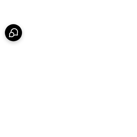
محصولات باکیفیت به سراسر کشور است. اگر قصد خرید درب ضد آب برای حمام، سرویس