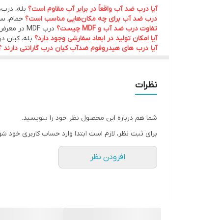
هستند.
آیا درب ضد آب واقعاً در برابر آب مقاوم است؟
بله، درب‌های ضد آب آکوافوم ا
درب ضد آب برای چه مکان‌هایی مناسب است؟
حمام، سر
تفاوت درب ضد آب و MDF چیست؟
درب MDF در معرض رطوبت دچار بادکردگی و پوسیدگی می‌شود، اما درب ضد آب PVC این مشکل را ندارد و عمر بیشتری دارد.
آیا امکان تولید در ابعاد سفارشی وجود دارد؟
بله، کیان در
آیا درب های هیدروفوم ضدآب کیان درب گارانتی دارند ؟
مقاومت ۱۰۰ درصد در برابر رطوبت
ساختار PVC فومیزه باعث می‌شود درب در تماس با آب و بخار دچار پوسیدگی، بادکردگی یا تغییر ابعاد نشود.
نظرات
طول عمر بالا
شما هم درباره این محصول نظر خود را بنویسید.
درب‌های هیدروفوم در شرایط مرطوب سال‌ها بدون افت 
برای ثبت نظر، لازم است ابتدا وارد حساب کاربری خود شو
افزودن نظر
ضد قارچ و ضد کپک
به دلیل عدم جذب آب، محیط مناسبی برای رشد قارچ و کپ
سبک و مقاوم