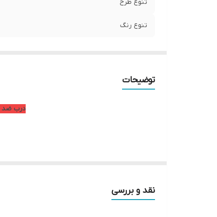
تنوع طرح
تنوع رنگ
توضیحات
درب ضد آب PVC هیدروفوم | بهترین انتخاب برای سرویس بهداشت
رطوبت دچار بادکردگی، پوسیدگی و تغییر شکل می‌شوند، درب‌های ضد آب هیدروفوم از ورق‌های PVC فومیزه باکیف
نقد و بررسی
اگر به دنبال خرید درب ضد آب با کیفیت بالا، طول عمر