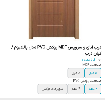
درب اتاق و سرویس MDF روکش PVC مدل پالادیوم /
کیان درب
برند:
کیان درب
ضخامت MDF
5 میل
8 میل
ضخامت روکش PVC
2 دهم
4 دهم
سوپرمات لوکس