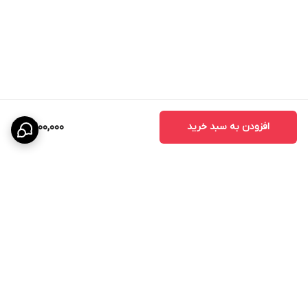
- درب سرویس بهداشتی
- درب حمام
- درب آشپزخانه
- درب اداری
- درب واحدهای مسکونی
- درب پروژه‌های انبوه‌سازی
افزودن به سبد خرید
8,900,000
مزایای درب اتاقی CNC
درب‌های CNC به دلیل طراحی خاص و استفاده از تکنولوژی برش دقیق،
محبوبیت زیادی در بین طراحان داخلی پیدا کرده‌اند.
مزایای اصلی عبارتند از:
- زیبایی چشمگیر
- قابلیت اجرای طرح‌های سفارشی
- هماهنگی با دکوراسیون مدرن
برگشت به بالا
- افزایش ارزش ظاهری ساختمان