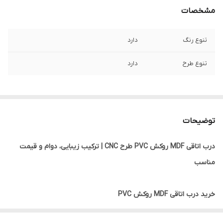
مشخصات
تنوع رنگ
دارد
تنوع طرح
دارد
توضیحات
درب اتاقی MDF روکش PVC طرح CNC | ترکیب زیبایی، دوام و قیمت
مناسب
خرید درب اتاقی MDF روکش PVC
درب اتاقی MDF روکش PVC یکی از پرطرفدارترین انواع درب‌های داخلی