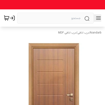
kiandarb
/
درب اتاقی
/
درب اتاقی MDF