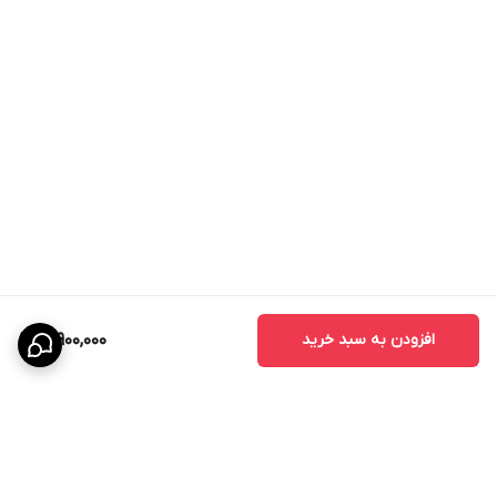
- درب حمام
- درب استخر
- درب رختکن
- درب مراکز ورزشی
- درب هتل‌ها
- درب بیمارستان‌ها
- درب ساختمان‌های مسکونی
- درب مجتمع‌های تجاری و اداری
تفاوت درب ضد آب PVC با درب MDF
افزودن به سبد خرید
16,900,000
بسیاری از افراد هنگام خرید بین درب MDF و درب ضد آب مردد هستند.
مهم‌ترین تفاوت این دو محصول در مقاومت آنها در برابر رطوبت است.
درب MDF در محیط‌های مرطوب به مرور زمان دچار تورم، بادکردگی و
خرابی می‌شود، اما درب ضد آب PVC هیدروفوم به دلیل ساختار کاملاً ضد