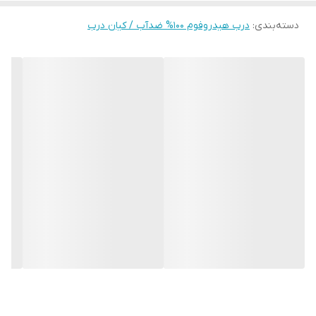
مزایای درب ضد آب هیدروفوم
دسته‌بندی
:
درب هیدروفوم ۱۰۰% ضدآب / کیان درب
مقاومت ۱۰۰ درصد در برابر رطوبت
ساختار PVC فومیزه باعث می‌شود درب در تماس با آب و بخار دچار
پوسیدگی، بادکردگی یا تغییر ابعاد نشود.
طول عمر بالا
درب‌های هیدروفوم در شرایط مرطوب سال‌ها بدون افت کیفیت قابل
استفاده هستند.
ضد قارچ و ضد کپک
به دلیل عدم جذب آب، محیط مناسبی برای رشد قارچ و کپک ایجاد
نمی‌شود.