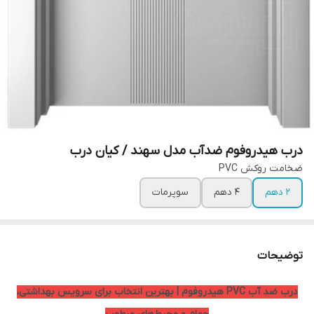
درب هیدروفوم ضدآب مدل سهند / کیان درب
ضخامت روکش PVC
۲ دهم
۴ دهم
سوپرمات
توضیحات
درب ضد آب PVC هیدروفوم | بهترین انتخاب برای سرویس بهداشتی،