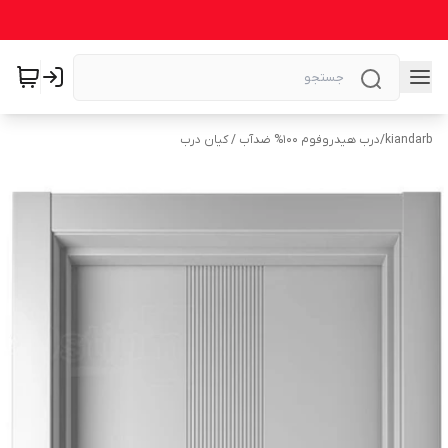
kiandarb
/
درب هیدروفوم ۱۰۰% ضدآب / کیان درب