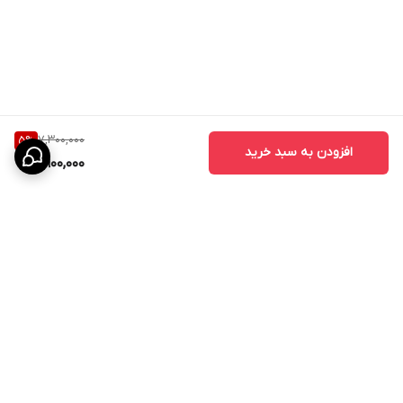
درب ABS برای فضاهای مختلف قابل استفاده است:
- درب حمام
- درب سرویس بهداشتی
- درب دستشویی
7,300,000
5
%
- درب رختشویخانه
افزودن به سبد خرید
6,900,000
- درب استخر
- درب سونا و جکوزی
- درب اتاق‌
- درب ساختمان‌های مسکونی
- درب هتل‌ها و مراکز اقامتی
- درب مراکز درمانی و بیمارستانی
برگشت به بالا
تفاوت درب ABS با درب MDF
بسیاری از مشتریان هنگام خرید بین درب MDF و درب ABS مردد