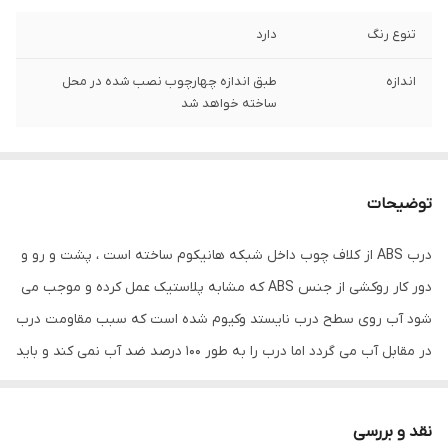
تنوع رنگ
دارد
اندازه
طبق اندازه چهارچوب نصب شده در محل
ساخته خواهد شد
توضیحات
درب ABS از کلاف چوب داخل شبکه هانیکوم ساخته است ، پشت و رو و
دور کار روکشی از جنس ABS که مشابه پلاستیک عمل کرده و موجب می
شود آب روی سطح درب نایستد وکیوم شده است که سبب مقاومت درب
در مقابل آب می گردد اما درب را به طور 100 درصد ضد آب نمی کند و باید
از شستن درب اجتناب نمود و برای حمام هایی که بسیار کوچک هستند و
آب دوش مستقیما با درب در تماس می باشد توصیه نمی گردد و گزینه
نقد و بررسی
جایگزین درب آکوافوم می باشد.