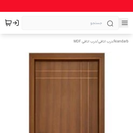
kiandarb
/
درب اتاقی
/
درب اتاقی MDF