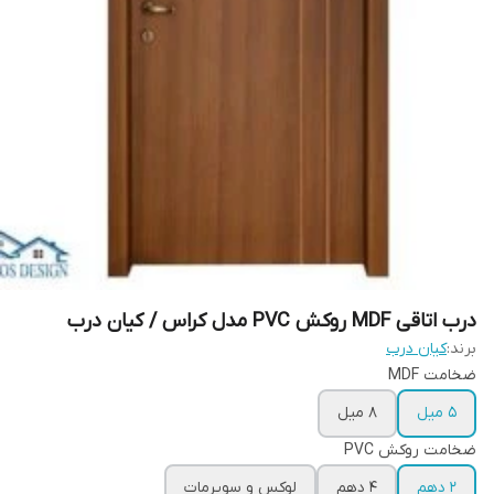
درب اتاقی MDF روکش PVC مدل کراس / کیان درب
برند:
کیان درب
ضخامت MDF
5 میل
8 میل
ضخامت روکش PVC
2 دهم
4 دهم
لوکس و سوپرمات