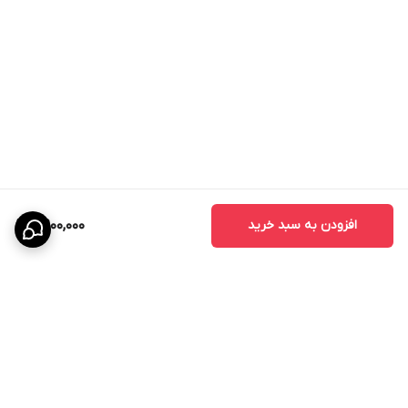
- درب اتاق خواب
- درب اتاق کودک
- درب سرویس بهداشتی
- درب حمام
- درب آشپزخانه
- درب اداری
- درب واحدهای مسکونی
- درب پروژه‌های انبوه‌سازی
افزودن به سبد خرید
8,900,000
مزایای درب اتاقی CNC
درب‌های CNC به دلیل طراحی خاص و استفاده از تکنولوژی برش دقیق،
محبوبیت زیادی در بین طراحان داخلی پیدا کرده‌اند.
مزایای اصلی عبارتند از:
- زیبایی چشمگیر
- قابلیت اجرای طرح‌های سفارشی