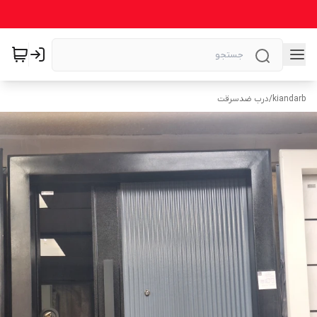
kiandarb
/
درب ضدسرقت