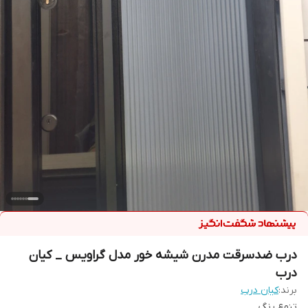
درب ضدسرقت مدرن شیشه خور مدل گراویس _ کیان
درب
برند:
کیان درب
تنوع رنگ