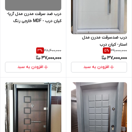
درب ضد سرقت مدرن مدل آریا-
کیان درب - MDF خارجی رنگ
سفید پلی اورتان با قفل کاله ترک
و لبه ضد دیلم مدل راپود
درب ضدسرقت مدرن مدل
استار- کیان درب
38,400,000
39,000,000
3
%
5
%
37,000,000
37,000,000
افزودن به سبد
افزودن به سبد