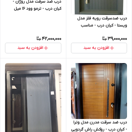
درب ضد سرقت مدل روژان -
کیان درب - ترمو وود 16 میل
فنلاند مقاوم دربرابر آفتاب و باد و
درب ضدسرقت رویه فلز مدل
باران
ویستا - کیان درب - مناسب
فضای باز و ویلا
42,000,000
39,000,000
افزودن به سبد
افزودن به سبد
درب ضد سرقت مدرن مدل وترا
- کیان درب - روکش راش گردویی