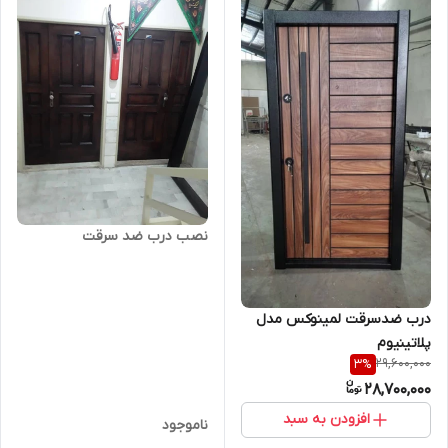
نصب درب ضد سرقت
درب ضدسرقت لمینوکس مدل
پلاتینیوم
29,600,000
3
%
28,700,000
افزودن به سبد
ناموجود