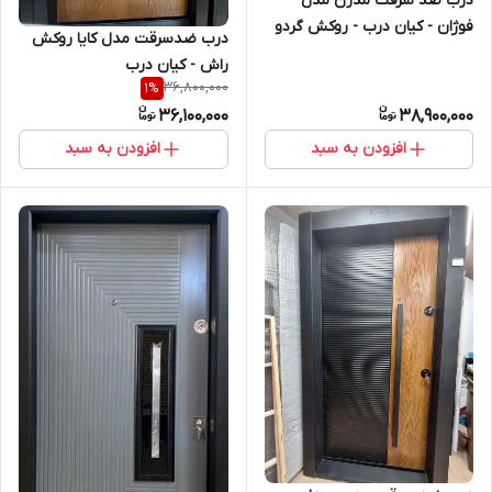
درب ضد سرقت مدرن مدل
فوژان - کیان درب - روکش گردو
درب ضدسرقت مدل کایا روکش
رنگ سفید پلی اورتان
راش - کیان درب
36,800,000
1
%
36,100,000
38,900,000
افزودن به سبد
افزودن به سبد