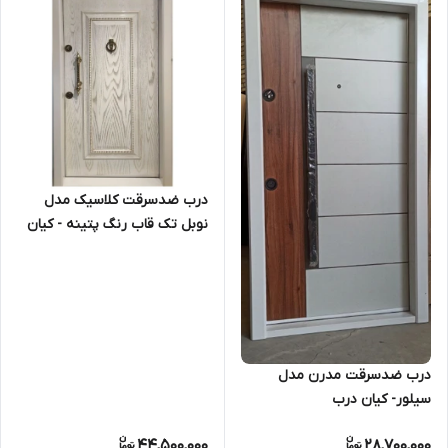
درب ضدسرقت کلاسیک مدل
نوبل تک قاب رنگ پتینه - کیان
درب
درب ضدسرقت مدرن مدل
سیلور- کیان درب
44,500,000
28,700,000