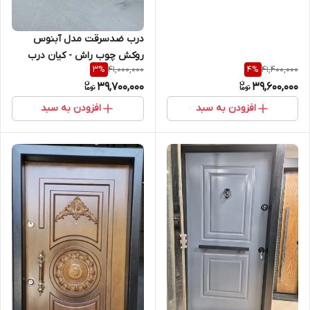
درب ضدسرقت مدل آبنوس
روکش چوب راش - کیان درب
41,000,000
41,400,000
3
%
4
%
39,700,000
39,600,000
افزودن به سبد
افزودن به سبد