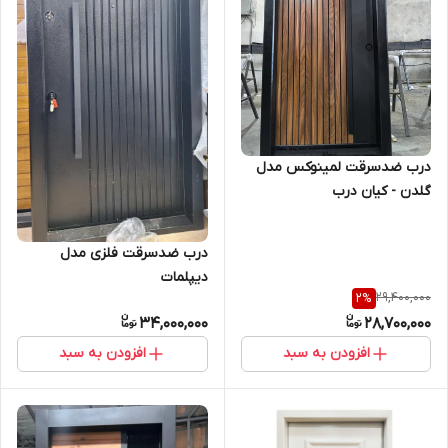
درب ضدسرقت لمینوکس مدل
گلدن - کیان درب
درب ضدسرقت فلزی مدل
دیپلمات
29,400,000
2
%
34,000,000
28,700,000
افزودن به سبد
افزودن به سبد