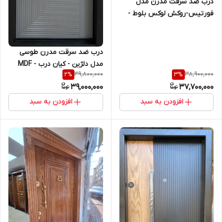
درب ضد سرقت مدرن مدل
فورتیس-روکش لوکس بلوط -
کیان درب
درب ضد سرقت مدرن طوسی
مدل دلژین - کیان درب - MDF
39,800,000
38,900,000
2
%
3
%
خارجی طرح CNC
39,000,000
37,700,000
افزودن به سبد
افزودن به سبد