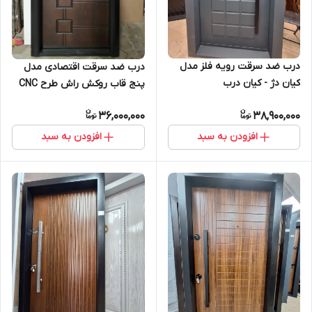
درب ضد سرقت رویه فلز مدل
درب ضد سرقت اقتصادی مدل
کیان دژ - کیان درب
پنج قاب روکش راش طرح CNC
36,000,000
38,900,000
افزودن به سبد
افزودن به سبد