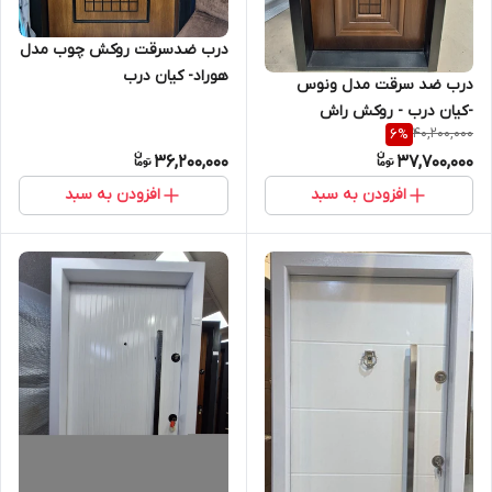
درب ضدسرقت روکش چوب مدل
هوراد- کیان درب
درب ضد سرقت مدل ونوس
-کیان درب - روکش راش
40,200,000
6
%
36,200,000
37,700,000
افزودن به سبد
افزودن به سبد