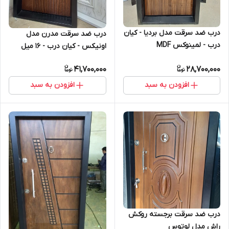
درب ضد سرقت مدل بردیا - کیان
درب ضد سرقت مدرن مدل
درب - لمینوکس MDF
اونیکس - کیان درب - 16 میل
برجسته راش
41,700,000
28,700,000
افزودن به سبد
افزودن به سبد
درب ضد سرقت برجسته روکش
راش مدل لوتوس