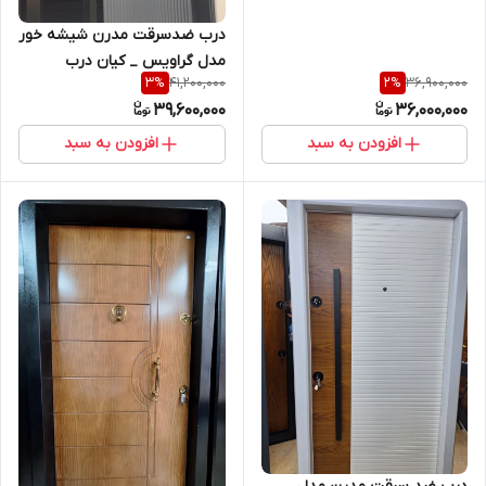
طرح CNC
درب ضدسرقت مدرن شیشه خور
مدل گراویس _ کیان درب
41,200,000
36,900,000
3
%
2
%
39,600,000
36,000,000
افزودن به سبد
افزودن به سبد