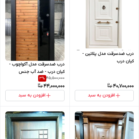
درب ضدسرقت مدل پلاتین -
کیان درب
درب ضدسرقت مدل آکواچوب -
کیان درب - ضد آب جنس
45,500,000
3
%
ترمووود 16 میل فنلاند 30 درصد
44,000,000
40,700,000
شیشه (ترموگلس)
افزودن به سبد
افزودن به سبد