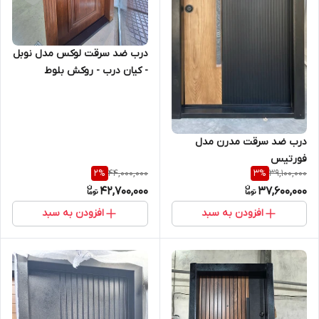
درب ضد سرقت لوکس مدل نوبل
- کیان درب - روکش بلوط
درب ضد سرقت مدرن مدل
فورتیس
44,000,000
39,100,000
2
%
3
%
42,700,000
37,600,000
افزودن به سبد
افزودن به سبد