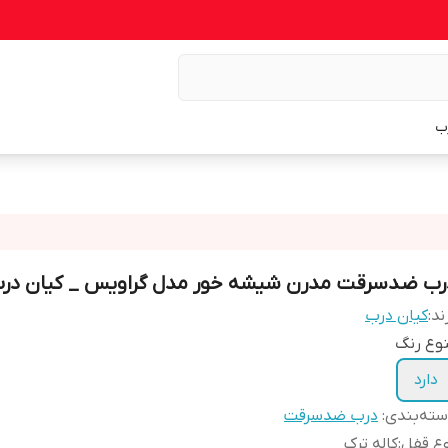
ب
رب ضدسرقت مدرن شیشه خور مدل گراویس _ کیان در
ند:
کیان درب
وع رنگ
دارد
ته‌بندی
:
درب ضدسرقت
ع قفل
:
کاله ترک