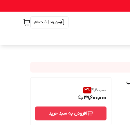
ورود | ثبت‌نام
ب
3
%
41,200,000
39,600,000
افزودن به سبد خرید