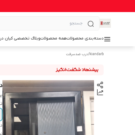
دسته‌بندی محصولات
همه محصولات
وبلاگ تخصصی کیان در
kiandarb
/
درب ضدسرقت
د
بر
تن
دس
نو