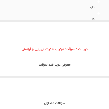
دارد
۱۸
۱۰۵ ×۲۱۰ _ ۱۱۰×۲۱۰
درب ضد سرقت؛ ترکیب امنیت، زیبایی و آرامش
معرفی درب ضد سرقت
است که با هدف افزایش امنیت ورودی منازل، آپارتمان‌ها، ویلاها، دفاتر ادا
ای فلزی ، قفل‌های چندزبانه و یراق‌آلات مقاوم استفاده می‌شود تا مقاومت بال
م نمی‌شود؛ بلکه طراحی مدرن، تنوع رنگ و مدل، عایق بودن در برابر صدا و اتل
سوالات متداول