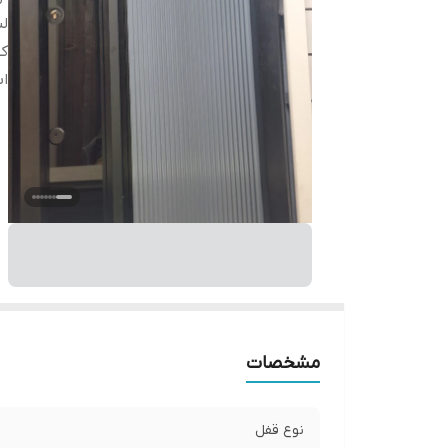
لب
ک
اب
مشخصات
نوع قفل