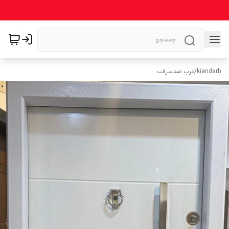
kiandarb
/
درب ضدسرقت