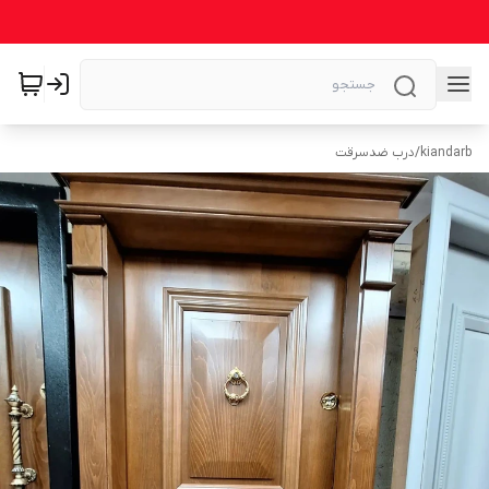
kiandarb
/
درب ضدسرقت