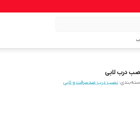
ب
صب درب لابی
ته‌بندی
:
نصب درب ضدسرقت و لابی