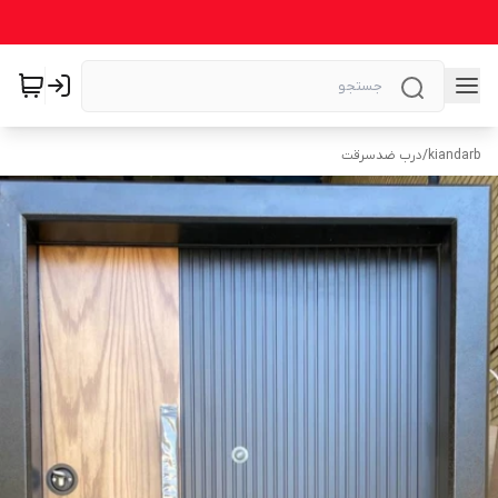
kiandarb
/
درب ضدسرقت