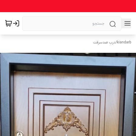
kiandarb
/
درب ضدسرقت