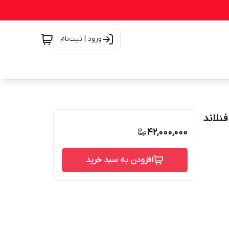
ورود | ثبت‌نام
ان درب - ترمو وود 16 میل فنلاند
42,000,000
افزودن به سبد خرید