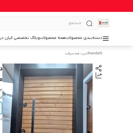
دسته‌بندی محصولات
همه محصولات
وبلاگ تخصصی کیان در
kiandarb
/
درب ضدسرقت
مق
بر
ان
دس