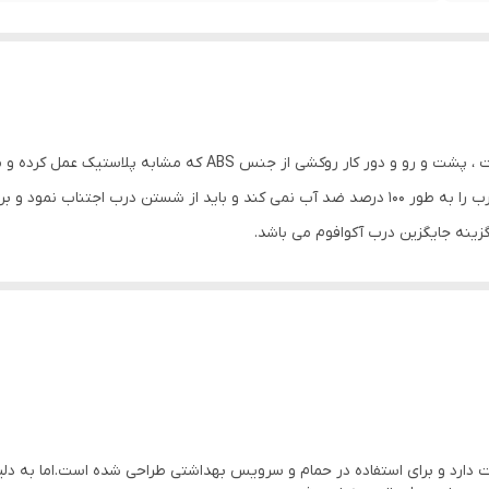
درب ABS از کلاف چوب داخل شبکه هانیکوم ساخته است ، پشت و رو و
است که سبب مقاومت درب در مقابل آب می گردد اما درب را به طور 100 درصد ضد آب نمی کند و بای
ینه جایگزین درب آکوافوم می باشد.
 برش نداشته باشد و دارای 30 رنگ روکش متنوع می باشد
ی ساختمان است که به دلیل مقاومت بالا در برابر رطوبت و آب و قیمت اقتصادی و
 مرطوب شناخته می‌شود.