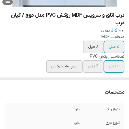
درب اتاق و سرویس MDF روکش PVC مدل موج / کیان
درب
برند:
کیان درب
ضخامت MDF
5 میل
8 میل
ضخامت روکش PVC
2 دهم
4 دهم
سوپرمات لوکس
مشخصات
تنوع رنگ
دارد
تنوع طرح
دارد