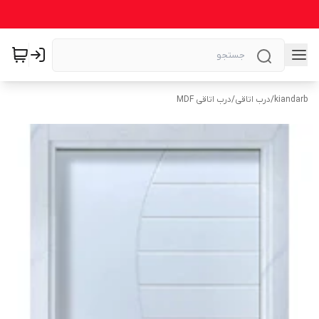
kiandarb
/
درب اتاقی
/
درب اتاقی MDF