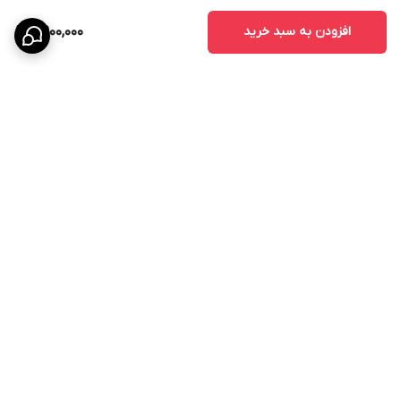
- درب پروژه‌های انبوه‌سازی
افزودن به سبد خرید
8,900,000
مزایای درب اتاقی CNC
درب‌های CNC به دلیل طراحی خاص و استفاده از تکنولوژی برش دقیق،
محبوبیت زیادی در بین طراحان داخلی پیدا کرده‌اند.
مزایای اصلی عبارتند از:
- زیبایی چشمگیر
- قابلیت اجرای طرح‌های سفارشی
- هماهنگی با دکوراسیون مدرن
برگشت به بالا
- افزایش ارزش ظاهری ساختمان
- دوام و ماندگاری بالا
قیمت درب MDF روکش PVC
قیمت درب MDF روکش PVC به عوامل مختلفی بستگی دارد:
- ضخامت MDF
پرداخت در محل
- کیفیت روکش PVC