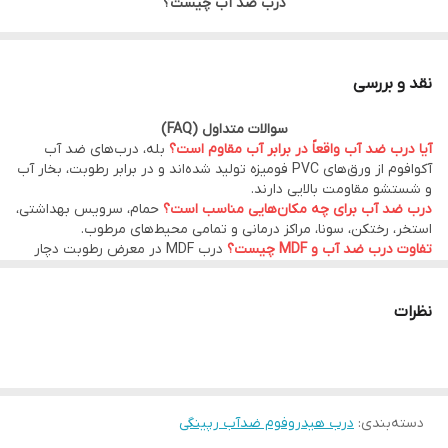
درب ضد آب چیست؟
درب ضد آب PVC یکی از بهترین و پرفروش‌ترین انواع درب برای
سرویس بهداشتی، حمام، استخر، رختکن، آشپزخانه و تمامی فضاهای
نقد و بررسی
مرطوب است. برخلاف درب‌های MDF و چوبی که در اثر رطوبت دچار
سوالات متداول (FAQ)
بادکردگی، پوسیدگی و تغییر شکل می‌شوند، درب‌های ضد آب هیدروفوم
آیا درب ضد آب واقعاً در برابر آب مقاوم است؟
بله، درب‌های ضد آب
از ورق‌های PVC فومیزه باکیفیت تولید شده‌اند و در برابر آب، بخار و
آکوافوم از ورق‌های PVC فومیزه تولید شده‌اند و در برابر رطوبت، بخار آب
و شستشو مقاومت بالایی دارند.
رطوبت مقاومت بسیار بالایی دارند.
درب ضد آب برای چه مکان‌هایی مناسب است؟
حمام، سرویس بهداشتی،
استخر، رختکن، سونا، مراکز درمانی و تمامی محیط‌های مرطوب.
تفاوت درب ضد آب و MDF چیست؟
درب MDF در معرض رطوبت دچار
اگر به دنبال خرید درب ضد آب با کیفیت بالا، طول عمر زیاد و قیمت
بادکردگی و پوسیدگی می‌شود، اما درب ضد آب PVC این مشکل را ندارد و
عمر بیشتری دارد.
مناسب هستید، محصولات هیدرو فوم انتخابی مطمئن برای
آیا امکان تولید در ابعاد سفارشی وجود دارد؟
بله، کیان درب امکان تولید
نظرات
ساختمان‌های مسکونی، اداری، تجاری و پروژه‌های انبوه‌سازی هستند.
در ابعاد سفارشی پروژه‌های ساختمانی را فراهم کرده است.
آیا درب های هیدروفوم ضدآب کیان درب گارانتی دارند ؟
بله ، درب های
ضدآب شرکت کیان درب 10 سال گارانتی دارند.
مزایای درب ضد آب هیدروفوم
دسته‌بندی
:
درب هیدروفوم ضدآب رپینگی