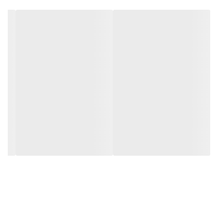
مقاومت ۱۰۰ درصد در برابر رطوبت
ساختار PVC فومیزه باعث می‌شود درب در تماس با آب و بخار دچار
پوسیدگی، بادکردگی یا تغییر ابعاد نشود.
طول عمر بالا
درب‌های هیدروفوم در شرایط مرطوب سال‌ها بدون افت کیفیت قابل
استفاده هستند.
ضد قارچ و ضد کپک
به دلیل عدم جذب آب، محیط مناسبی برای رشد قارچ و کپک ایجاد
نمی‌شود.
سبک و مقاوم
وزن مناسب در کنار استحکام بالا باعث عملکرد بهتر یراق‌آلات و افزایش