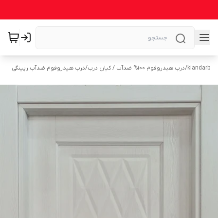
kiandarb
/
درب هیدروفوم ۱۰۰% ضدآب / کیان درب
/
درب هیدروفوم ضدآب رپینگی