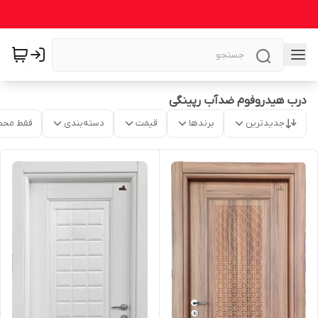
درب هیدروفوم ضدآب رپینگی
جدیدترین
برندها
قیمت
دسته‌بندی
فقط محص