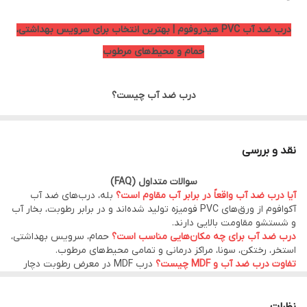
درب ضد آب PVC هیدروفوم | بهترین انتخاب برای سرویس بهداشتی،
حمام و محیط‌های مرطوب
درب ضد آب چیست؟
درب ضد آب PVC یکی از بهترین و پرفروش‌ترین انواع درب برای
سرویس بهداشتی، حمام، استخر، رختکن، آشپزخانه و تمامی فضاهای
نقد و بررسی
مرطوب است. برخلاف درب‌های MDF و چوبی که در اثر رطوبت دچار
سوالات متداول (FAQ)
بادکردگی، پوسیدگی و تغییر شکل می‌شوند، درب‌های ضد آب هیدروفوم
آیا درب ضد آب واقعاً در برابر آب مقاوم است؟
بله، درب‌های ضد آب
از ورق‌های PVC فومیزه باکیفیت تولید شده‌اند و در برابر آب، بخار و
آکوافوم از ورق‌های PVC فومیزه تولید شده‌اند و در برابر رطوبت، بخار آب
و شستشو مقاومت بالایی دارند.
رطوبت مقاومت بسیار بالایی دارند.
درب ضد آب برای چه مکان‌هایی مناسب است؟
حمام، سرویس بهداشتی،
استخر، رختکن، سونا، مراکز درمانی و تمامی محیط‌های مرطوب.
تفاوت درب ضد آب و MDF چیست؟
درب MDF در معرض رطوبت دچار
اگر به دنبال خرید درب ضد آب با کیفیت بالا، طول عمر زیاد و قیمت
بادکردگی و پوسیدگی می‌شود، اما درب ضد آب PVC این مشکل را ندارد و
عمر بیشتری دارد.
مناسب هستید، محصولات هیدرو فوم انتخابی مطمئن برای
آیا امکان تولید در ابعاد سفارشی وجود دارد؟
بله، کیان درب امکان تولید