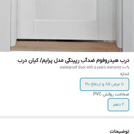
درب هیدروفوم ضدآب رپینگی مدل پرایم/ کیان درب
100% waterproof door with 5 years warranty
اندازه
تا عرض 85 و ارتفاع 210
ضخامت روکش PVC
2 دهم
توضیحات