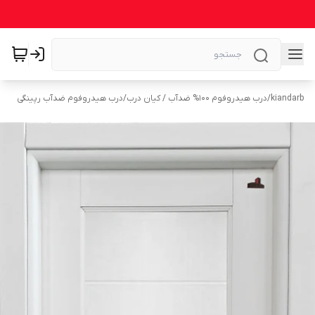
kiandarb
/
درب هیدروفوم ۱۰۰% ضدآب / کیان درب
/
درب هیدروفوم ضدآب رپینگی