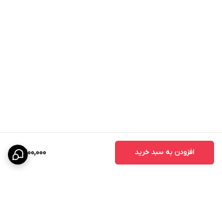
کاربرد درب MDF روکش PVC
این نوع درب برای فضاهای مختلف قابل استفاده است:
- درب اتاق خواب
- درب اتاق کودک
- درب سرویس بهداشتی
- درب حمام
- درب آشپزخانه
- درب اداری
- درب واحدهای مسکونی
- درب پروژه‌های انبوه‌سازی
افزودن به سبد خرید
8,900,000
مزایای درب اتاقی CNC
درب‌های CNC به دلیل طراحی خاص و استفاده از تکنولوژی برش دقیق،
محبوبیت زیادی در بین طراحان داخلی پیدا کرده‌اند.
مزایای اصلی عبارتند از: