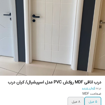
درب اتاقی MDF روکش PVC مدل اسپیشیال/ کیان درب
برند:
کیان درب
ضخامت MDF
5 میل
8 میل