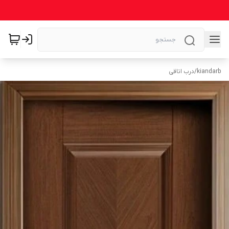
kiandarb
/
درب اتاقی