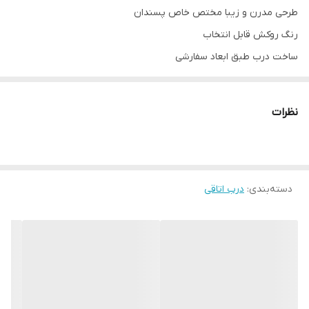
طرحی مدرن و زیبا مختص خاص پسندان
رنگ روکش قابل انتخاب
ساخت درب طبق ابعاد سفارشی
امکان ساخت درب سرویسی کاملا مشابه درب اتاق به صورت یکرو abs و
مقاوم در برابر آب
نظرات
کیان درب ، آسودگی و زیبایی در کنار هم
دسته‌بندی
:
درب اتاقی