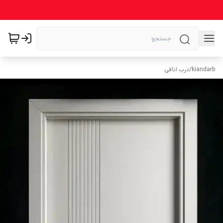
kiandarb
/
درب اتاقی