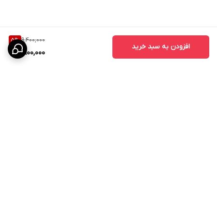
9,400,000
5
%
افزودن به سبد خرید
8,900,000
برگشت به بالا