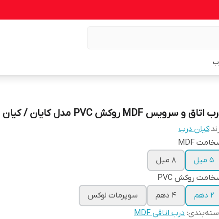
ب
 اتاق و سرویس MDF روکش PVC مدل کایان / کیان درب
ند:
کیان درب
امت MDF
5 میل
8 میل
امت روکش PVC
2 دهم
4 دهم
سوپرمات لوکس
ته‌بندی
:
درب اتاقی MDF