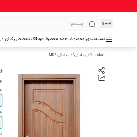
دسته‌بندی محصولات
همه محصولات
وبلاگ تخصصی کیان در
kiandarb
/
درب اتاقی
/
درب اتاقی MDF
درب
بر
ضخ
ضخ
دس