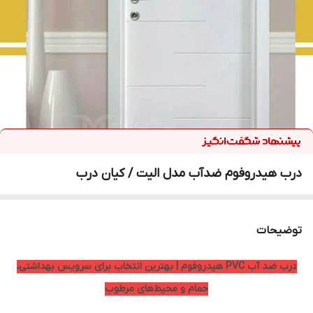
درب هیدروفوم ضدآب مدل الیت / کیان درب
توضیحات
درب ضد آب PVC هیدروفوم | بهترین انتخاب برای سرویس بهداشتی،
حمام و محیط‌های مرطوب