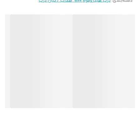
دسته‌بندی
:
درب هیدروفوم ۱۰۰% ضدآب / کیان درب
مقاومت ۱۰۰ درصد در برابر رطوبت
ساختار PVC فومیزه باعث می‌شود درب در تماس با آب و بخار دچار
پوسیدگی، بادکردگی یا تغییر ابعاد نشود.
طول عمر بالا
درب‌های هیدروفوم در شرایط مرطوب سال‌ها بدون افت کیفیت قابل
استفاده هستند.
ضد قارچ و ضد کپک
به دلیل عدم جذب آب، محیط مناسبی برای رشد قارچ و کپک ایجاد
نمی‌شود.
سبک و مقاوم
وزن مناسب در کنار استحکام بالا باعث عملکرد بهتر یراق‌آلات و افزایش