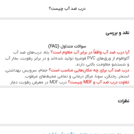
درب ضد آب چیست؟
درب ضد آب PVC یکی از بهترین و پرفروش‌ترین انواع درب برای
سرویس بهداشتی، حمام، استخر، رختکن، آشپزخانه و تمامی فضاهای
نقد و بررسی
مرطوب است. برخلاف درب‌های MDF و چوبی که در اثر رطوبت دچار
سوالات متداول (FAQ)
بادکردگی، پوسیدگی و تغییر شکل می‌شوند، درب‌های ضد آب هیدروفوم
آیا درب ضد آب واقعاً در برابر آب مقاوم است؟
بله، درب‌های ضد آب
از ورق‌های PVC فومیزه باکیفیت تولید شده‌اند و در برابر آب، بخار و
آکوافوم از ورق‌های PVC فومیزه تولید شده‌اند و در برابر رطوبت، بخار آب
و شستشو مقاومت بالایی دارند.
رطوبت مقاومت بسیار بالایی دارند.
درب ضد آب برای چه مکان‌هایی مناسب است؟
حمام، سرویس بهداشتی،
استخر، رختکن، سونا، مراکز درمانی و تمامی محیط‌های مرطوب.
تفاوت درب ضد آب و MDF چیست؟
درب MDF در معرض رطوبت دچار
اگر به دنبال خرید درب ضد آب با کیفیت بالا، طول عمر زیاد و قیمت
بادکردگی و پوسیدگی می‌شود، اما درب ضد آب PVC این مشکل را ندارد و
عمر بیشتری دارد.
مناسب هستید، محصولات هیدرو فوم انتخابی مطمئن برای
آیا امکان تولید در ابعاد سفارشی وجود دارد؟
بله، کیان درب امکان تولید
نظرات
ساختمان‌های مسکونی، اداری، تجاری و پروژه‌های انبوه‌سازی هستند.
در ابعاد سفارشی پروژه‌های ساختمانی را فراهم کرده است.
آیا درب های هیدروفوم ضدآب کیان درب گارانتی دارند ؟
بله ، درب های
ضدآب شرکت کیان درب 10 سال گارانتی دارند.
مزایای درب ضد آب هیدروفوم