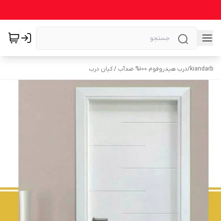
kiandarb
/
درب هیدروفوم ۱۰۰% ضدآب / کیان درب