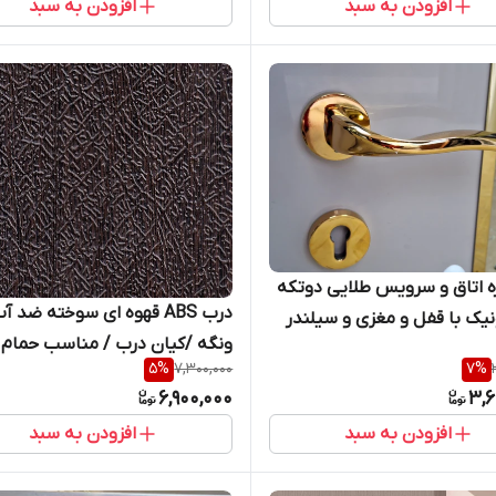
افزودن به سبد
افزودن به سبد
 اتاق و سرویس طلایی دوتکه
درب ABS قهوه ای سوخته ضد آ
یک با قفل و مغزی و سیلندر
ونگه /کیان درب / مناسب حمام 
کامل
5
%
7,300,000
7
%
دستشویی
6,900,000
3,6
افزودن به سبد
افزودن به سبد