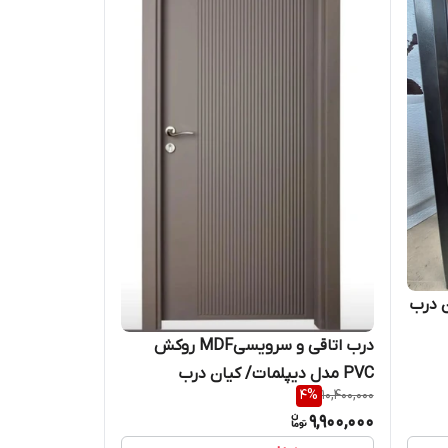
 درب
درب اتاقی و سرویسیMDF روکش
PVC مدل دیپلمات/ کیان درب
4
%
10,400,000
9,900,000