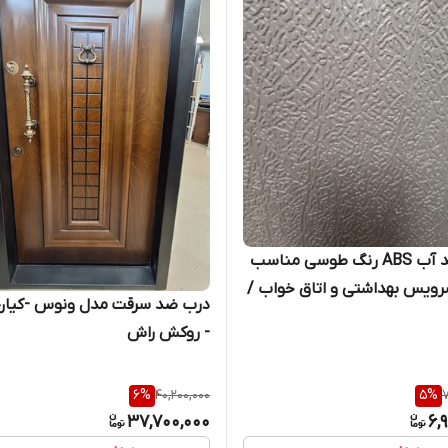
درب ضد آب ABS رنگ طوسی مناسب
ویس بهداشتی و اتاق خواب /
درب ضد سرقت مدل ونوس -کیان
رب
- روکش راش
6
%
40,200,000
5
%
7
37,700,000
6,