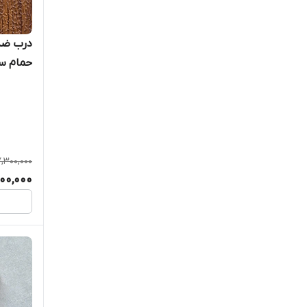
حمام سر
کیان د
,300,000
900,000