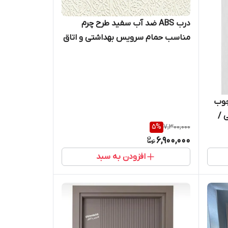
درب ABS ضد آب سفید طرح چرم
مناسب حمام سرویس بهداشتی و اتاق
خواب / کیان درب
د H طرح چوب
 /
5
%
7,300,000
6,900,000
افزودن به سبد