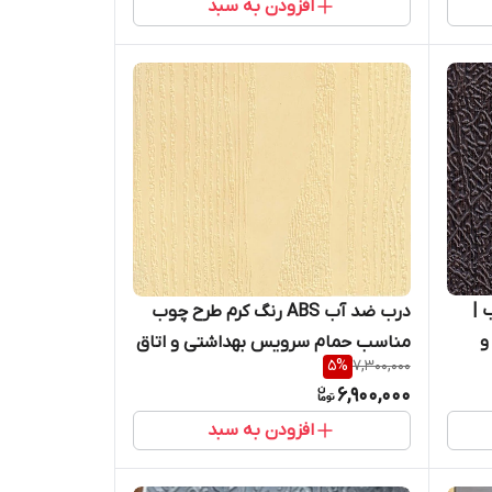
افزودن به سبد
ب |
درب ضد آب ABS رنگ کرم طرح چوب
و
مناسب حمام سرویس بهداشتی و اتاق
5
%
7,300,000
خواب / کیان درب
6,900,000
افزودن به سبد