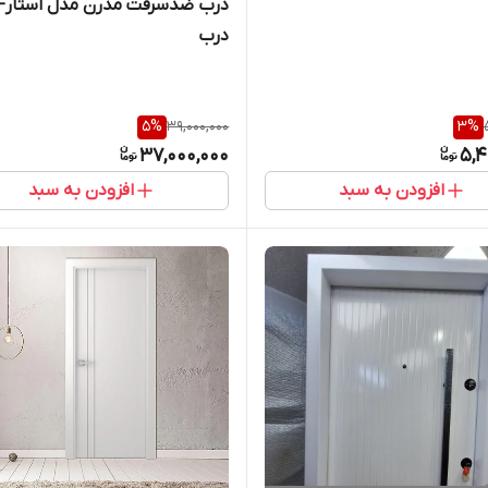
درب ضدسرقت مدرن مدل استار- 
درب
5
%
39,000,000
3
%
37,000,000
5,4
افزودن به سبد
افزودن به سبد