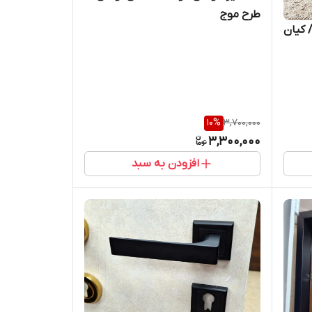
طرح موج
 کیان
10
%
3,700,000
3,300,000
افزودن به سبد