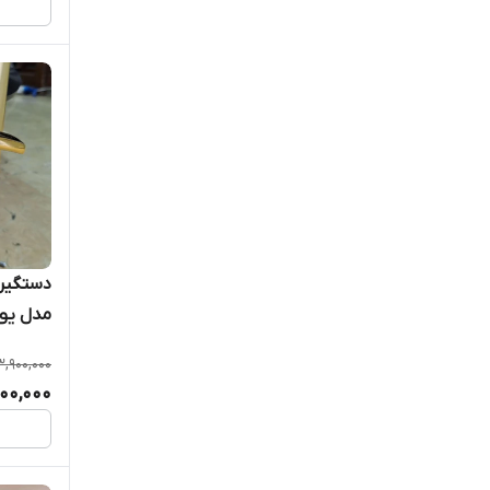
دستگیره
مدل یون
به طور 
3,900,000
00,000