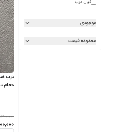
کیان درب
موجودی
محدوده قیمت
حمام سر
کیان د
,300,000
900,000