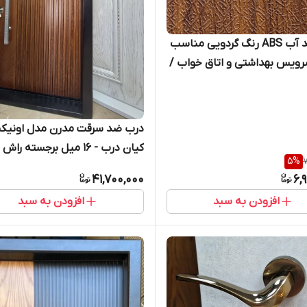
درب ضد آب ABS رنگ گردویی مناسب
ویس بهداشتی و اتاق خواب /
رب
درب ضد سرقت مدرن مدل اونیک
کیان درب - 16 میل برجسته راش
5
%
7
41,700,000
6,
افزودن به سبد
افزودن به سبد