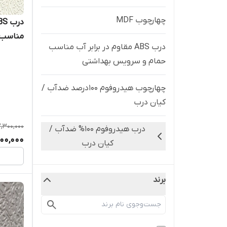
چهارچوب MDF
مناسب 
درب ABS مقاوم در برابر آب مناسب
خواب / 
حمام و سرویس بهداشتی
چهارچوب هیدروفوم 100درصد ضدآب /
کیان درب
,300,000
درب هیدروفوم ۱۰۰% ضدآب /
900,000
کیان درب
چهارچوب فلزی
برند
درب ضدسرقت