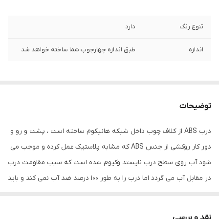
تنوع رنگ
دارد
اندازه
طبق اندازه چهارچوب شما ساخته خواهد شد
توضیحات
درب ABS از کلاف چوب داخل شبکه هانیکوم ساخته است ، پشت و رو و
دور کار روکشی از جنس ABS که مشابه پلاستیک عمل کرده و موجب می
شود آب روی سطح درب نایستد وکیوم شده است که سبب مقاومت درب
در مقابل آب می گردد اما درب را به طور 100 درصد ضد آب نمی کند و باید
از شستن درب اجتناب نمود و برای حمام هایی که بسیار کوچک هستند و
آب دوش مستقیما با درب در تماس می باشد توصیه نمی گردد و گزینه
نقد و بررسی