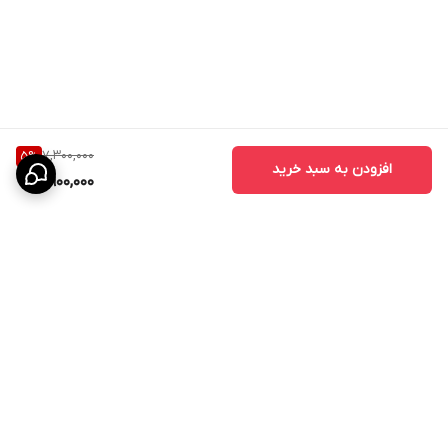
درب ABS برای فضاهای مختلف قابل استفاده است:
- درب حمام
- درب سرویس بهداشتی
- درب دستشویی
7,300,000
5
%
- درب رختشویخانه
افزودن به سبد خرید
6,900,000
- درب استخر
- درب سونا و جکوزی
- درب اتاق‌
- درب ساختمان‌های مسکونی
- درب هتل‌ها و مراکز اقامتی
- درب مراکز درمانی و بیمارستانی
برگشت به بالا
تفاوت درب ABS با درب MDF
بسیاری از مشتریان هنگام خرید بین درب MDF و درب ABS مردد