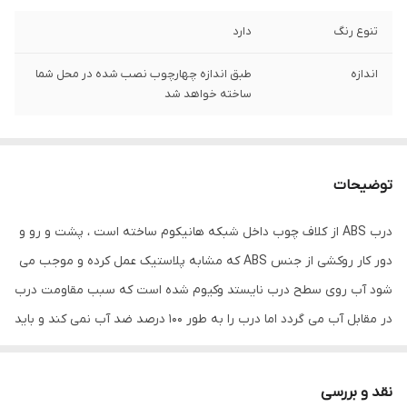
تنوع رنگ
دارد
اندازه
طبق اندازه چهارچوب نصب شده در محل شما
ساخته خواهد شد
توضیحات
درب ABS از کلاف چوب داخل شبکه هانیکوم ساخته است ، پشت و رو و
دور کار روکشی از جنس ABS که مشابه پلاستیک عمل کرده و موجب می
شود آب روی سطح درب نایستد وکیوم شده است که سبب مقاومت درب
در مقابل آب می گردد اما درب را به طور 100 درصد ضد آب نمی کند و باید
از شستن درب اجتناب نمود و برای حمام هایی که بسیار کوچک هستند و
آب دوش مستقیما با درب در تماس می باشد توصیه نمی گردد و گزینه
نقد و بررسی
جایگزین درب آکوافوم می باشد.