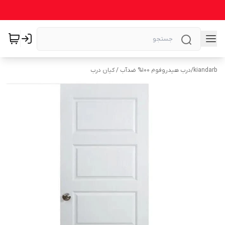
kiandarb
/
درب هیدروفوم ۱۰۰% ضدآب / کیان درب