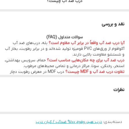
درب ضد آب چیست؟
درب ضد آب PVC یکی از بهترین و پرفروش‌ترین انواع درب برای
سرویس بهداشتی، حمام، استخر، رختکن، آشپزخانه و تمامی فضاهای
نقد و بررسی
مرطوب است. برخلاف درب‌های MDF و چوبی که در اثر رطوبت دچار
سوالات متداول (FAQ)
بادکردگی، پوسیدگی و تغییر شکل می‌شوند، درب‌های ضد آب هیدروفوم
آیا درب ضد آب واقعاً در برابر آب مقاوم است؟
بله، درب‌های ضد آب
از ورق‌های PVC فومیزه باکیفیت تولید شده‌اند و در برابر آب، بخار و
آکوافوم از ورق‌های PVC فومیزه تولید شده‌اند و در برابر رطوبت، بخار آب
و شستشو مقاومت بالایی دارند.
رطوبت مقاومت بسیار بالایی دارند.
درب ضد آب برای چه مکان‌هایی مناسب است؟
حمام، سرویس بهداشتی،
استخر، رختکن، سونا، مراکز درمانی و تمامی محیط‌های مرطوب.
تفاوت درب ضد آب و MDF چیست؟
درب MDF در معرض رطوبت دچار
اگر به دنبال خرید درب ضد آب با کیفیت بالا، طول عمر زیاد و قیمت
بادکردگی و پوسیدگی می‌شود، اما درب ضد آب PVC این مشکل را ندارد و
عمر بیشتری دارد.
مناسب هستید، محصولات هیدرو فوم انتخابی مطمئن برای
آیا امکان تولید در ابعاد سفارشی وجود دارد؟
بله، کیان درب امکان تولید
نظرات
ساختمان‌های مسکونی، اداری، تجاری و پروژه‌های انبوه‌سازی هستند.
در ابعاد سفارشی پروژه‌های ساختمانی را فراهم کرده است.
آیا درب های هیدروفوم ضدآب کیان درب گارانتی دارند ؟
بله ، درب های
ضدآب شرکت کیان درب 10 سال گارانتی دارند.
مزایای درب ضد آب هیدروفوم
دسته‌بندی
:
درب هیدروفوم ۱۰۰% ضدآب / کیان درب