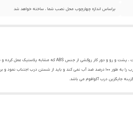
براساس اندازه چهارچوب محل نصب شما ، ساخته خواهد شد
درب ABS از کلاف چوب داخل شبکه هانیکوم ساخته است ، پشت و رو و
است که سبب مقاومت درب در مقابل آب می گردد اما درب را به طور 100 درصد ضد آب نمی کند و بای
ینه جایگزین درب آکوافوم می باشد.
 برش نداشته باشد و دارای 30 رنگ روکش متنوع می باشد
ی ساختمان است که به دلیل مقاومت بالا در برابر رطوبت و آب و قیمت اقتصادی و