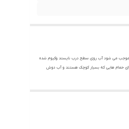
 دور کار روکشی از جنس ABS که مشابه پلاستیک عمل کرده و موجب می شود آب روی سطح درب نایستد وکیوم شده
د از شستن درب اجتناب نمود و برای حمام هایی که بسیار کوچک هستند و آب دوش
 مقرون به صرفه بودن ، به عنوان گزینه ای مناسب برای